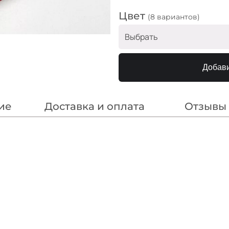
Цвет
(8 вариантов)
Выбрать
Хаки
Добави
Беж
Св серый
ие
Доставка и оплата
Отзывы
Беж
Бордо
Красный
Зелёный
Синий