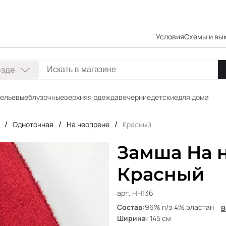
Условия
Схемы и вы
езде
ельевые
блузочные
верхняя одежда
вечерние
детские
для дома
/
/
/
Однотонная
На неопрене
Красный
Замша На 
Красный
арт. НН136
Состав:
96% п/э 4% эластан
В
Ширина:
145 см