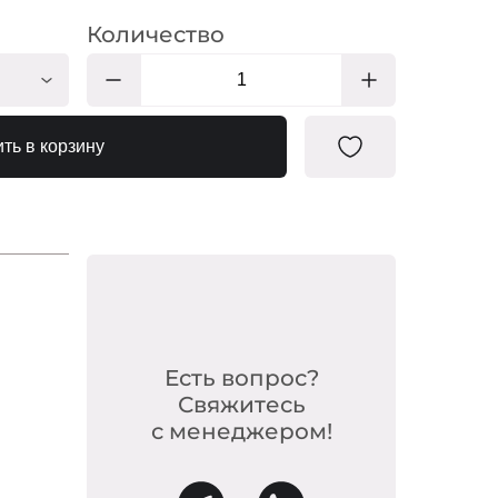
Количество
НН122
ть в корзину
НН126
НН133
НН132
НН134
НН136
НН137
Есть вопрос?
НН138
Свяжитесь
с менеджером!