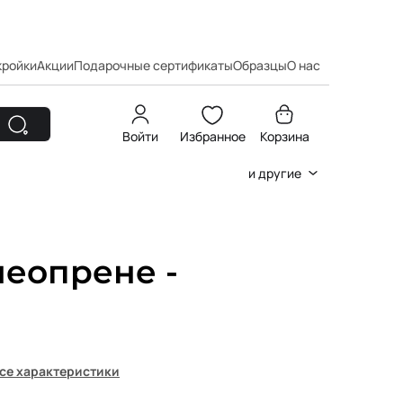
кройки
Акции
Подарочные сертификаты
Образцы
О нас
Войти
Избранное
Корзина
и другие
неопрене -
се характеристики