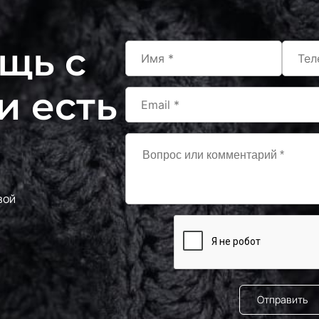
щь с
и есть
вой
Отправить