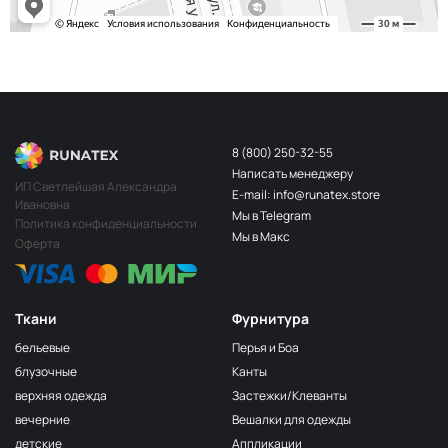
8 (800) 250-32-55
Написать менеджеру
ИП Светлейшая Александра
E-mail: info@runatex.store
Ивановна
Мы в Telegram
Политика конфиденциальности
Мы в Макс
Оферта
Ткани
Фурнитура
бельевые
Перья и Боа
блузочные
Канты
верхняя одежда
Застежки/Клеванты
вечерние
Вешалки для одежды
детские
Аппликации