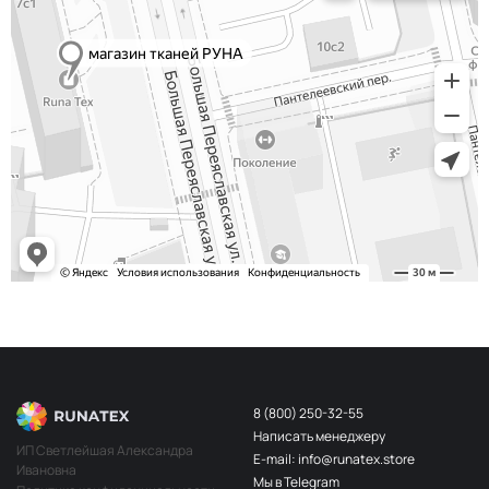
8 (800) 250-32-55
Написать менеджеру
ИП Светлейшая Александра
E-mail: info@runatex.store
Ивановна
Мы в Telegram