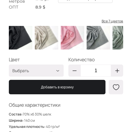
метров
ОПТ
8.9 $
Все 7 цветов
Цвет
Количество
Выбрать
Чёрный
ББ602
Добавить в корзину
Крем
ББ604
Зефир
ББ611
Общие характеристики
Пепельный
ББ626
Состав:
70% хб 30% шелк
Мята
ББ643
Ширина:
140 см
Удельная плотность:
40 гр/м²
Голубой
ББ645