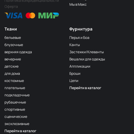
Политика конфиденциальности
Мы в Макс
Оферта
Ткани
Фурнитура
бельевые
Перья и Боа
блузочные
Канты
верхняя одежда
Застежки/Клеванты
вечерние
Вешалки для одежды
детские
Аппликации
для дома
Броши
костюмные
Цепи
плательные
Перейти в каталог
подкладочные
рубашечные
спортивные
сценические
эксклюзивные
Перейти в каталог