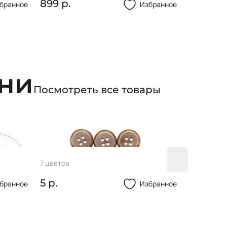
899 р.
844 р.
бранное
Избранное
ани
Посмотреть все товары
Пуговица 24L
Молния
7 цветов
1 цвет
5 р.
350 р.
бранное
Избранное