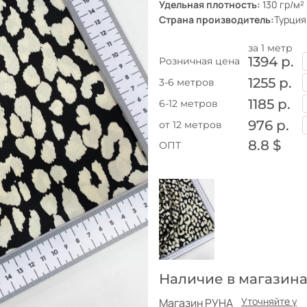
Удельная плотность:
130 гр/м²
Страна производитель:
Турция
за 1 метр
1394 р.
Розничная цена
1255 р.
3-6 метров
1185 р.
6-12 метров
976 р.
от 12 метров
8.8 $
ОПТ
Наличие в магазина
Уточняйте у
Магазин РУНА