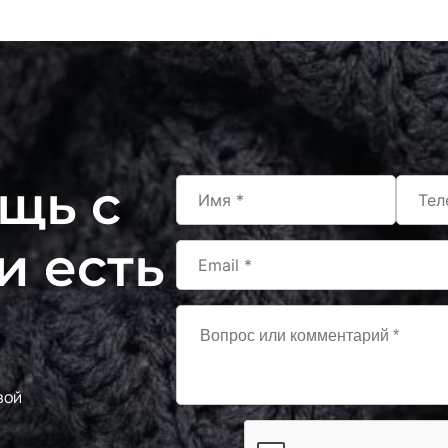
щь с
и есть
вой