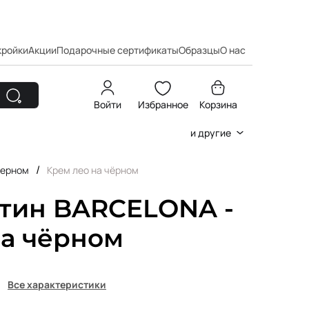
кройки
Акции
Подарочные сертификаты
Образцы
О нас
Войти
Избранное
Корзина
и другие
/
черном
Крем лео на чёрном
атин BARCELONA -
на чёрном
Все характеристики