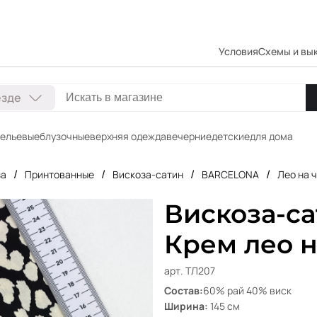
Условия
Схемы и вы
езде
ельевые
блузочные
верхняя одежда
вечерние
детские
для дома
/
/
/
/
за
Принтованные
Вискоза-сатин
BARCELONA
Лео на 
Вискоза-с
Крем лео 
арт. ТЛ207
Состав:
60% рай 40% виск
Ширина:
145 см