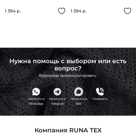
BARCELONA
BARCELONA
1 394 р.
1 394 р.
Нужна помощь с выбором или есть
вопрос?
Будем рады проконсультировать.
Написать в
Написать в
Написать в
Позвонить
WhatsApp
Telegram
MAX
Компания RUNA TEX