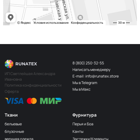
8 (800) 250-32-55
Написать менеджеру
ИП Светлейшая Александра
E-mail: info@runatex.store
Ивановна
Мы в Telegram
Политика конфиденциальности
Мы в Макс
Оферта
Ткани
Фурнитура
бельевые
Перья и Боа
блузочные
Канты
верхняя одежда
Застежки/Клеванты