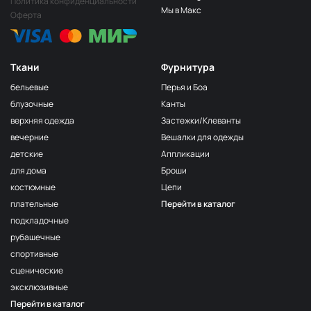
Политика конфиденциальности
Мы в Макс
Оферта
Ткани
Фурнитура
бельевые
Перья и Боа
блузочные
Канты
верхняя одежда
Застежки/Клеванты
вечерние
Вешалки для одежды
детские
Аппликации
для дома
Броши
костюмные
Цепи
плательные
Перейти в каталог
подкладочные
рубашечные
спортивные
сценические
эксклюзивные
Перейти в каталог