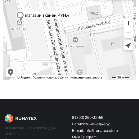
8 (800) 250-32-55
Написать менеджеру
ИП Светлейшая Александра
E-mail: info@runatex.store
Ивановна
Мы в Telegram