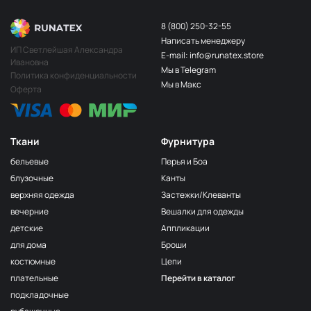
8 (800) 250-32-55
Написать менеджеру
ИП Светлейшая Александра
E-mail: info@runatex.store
Ивановна
Мы в Telegram
Политика конфиденциальности
Мы в Макс
Оферта
Ткани
Фурнитура
бельевые
Перья и Боа
блузочные
Канты
верхняя одежда
Застежки/Клеванты
вечерние
Вешалки для одежды
детские
Аппликации
для дома
Броши
костюмные
Цепи
плательные
Перейти в каталог
подкладочные