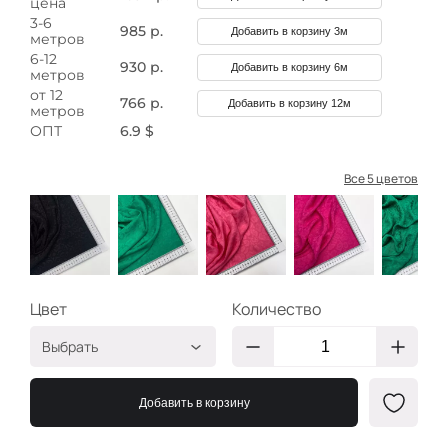
цена
3-6
985 р.
Добавить в корзину 3м
метров
6-12
930 р.
Добавить в корзину 6м
метров
от 12
766 р.
Добавить в корзину 12м
метров
ОПТ
6.9 $
Все 5 цветов
Цвет
Количество
Выбрать
Лео чёрный
ХК1571
Добавить в корзину
Лео зелёный
ХК1572
Лео розовый
ХК1573