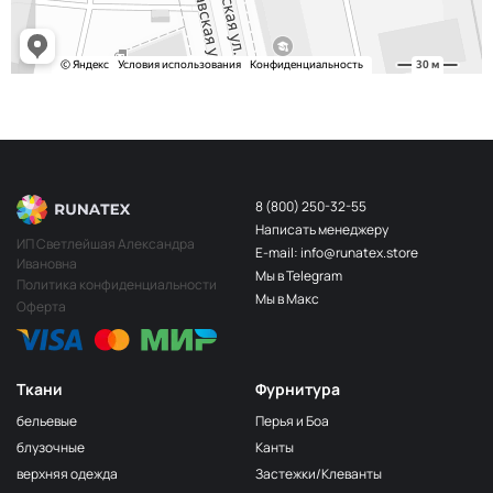
8 (800) 250-32-55
Написать менеджеру
ИП Светлейшая Александра
E-mail: info@runatex.store
Ивановна
Мы в Telegram
Политика конфиденциальности
Мы в Макс
Оферта
Ткани
Фурнитура
бельевые
Перья и Боа
блузочные
Канты
верхняя одежда
Застежки/Клеванты