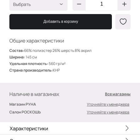
Выбрать
серооливковый
БВ2088/1
меланж
Добавить в корзину
терракот меланж
БВ2088/2
Общие характеристики
Состав:
66% полиэстер 26% шерсть 8% акрил
Ширина:
145 см
Удельная плотность:
560 гр/м²
Страна производитель:
КНР
Наличие в магазинах
Все магазины
Магазин РУНА
Уточняйте у менеджера
Салон РОСКОШЬ
Уточняйте у менеджера
Характеристики