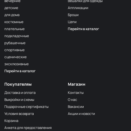
вечерние
Вешалки для одежды
детские
Аппликации
для дома
Броши
костюмные
Цепи
плательные
Перейти в каталог
подкладочные
рубашечные
спортивные
сценические
эксклюзивные
Перейти в каталог
Покупателям
Магазин
Доставка и оплата
Контакты
Выкройки и схемы
О нас
Подарочные сертификаты
Вакансии
Условия возврата
Акции и новости
Корзина
Анкета для предоставления