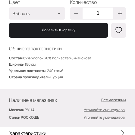
Цвет
Количество
Выбрать
Айвори
БВ501
Добавить в корзину
Зелёный
БВ503
Синий
БВ508
Общие характеристики
Ментол
БВ507
Состав:
62% хлопок 30% полиэстер 8% вискоза
Дымка
БВ506
Ширина:
150 см
Удельная плотность:
240 гр/м²
Чёрный
БВ509
Страна производитель:
Турция
Ваниль
БВ505
Фуксия
БВ504
Наличие в магазинах
Все магазины
Зелёный
БВ511
Магазин РУНА
Уточняйте у менеджера
Лимончелло
БВ512
Салон РОСКОШЬ
Уточняйте у менеджера
Электрик
БВ510
ваниль
БВ516
Характеристики