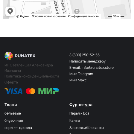
8 (800) 250-32-55
Написать менеджеру
ИП Светлейшая Александра
E-mail: info@runatex.store
Ивановна
Мы в Telegram
Политика конфиденциальности
Мы в Макс
Оферта
Ткани
Фурнитура
бельевые
Перья и Боа
блузочные
Канты
верхняя одежда
Застежки/Клеванты