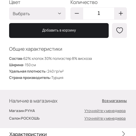
Цвет
Количество
Выбрать
Айвори
БВ501
Добавить в корзину
Зелёный
БВ503
Синий
БВ508
Общие характеристики
Ментол
БВ507
Состав:
62% хлопок 30% полиэстер 8% вискоза
Дымка
БВ506
Ширина:
150 см
Удельная плотность:
240 гр/м²
Чёрный
БВ509
Страна производитель:
Турция
Ваниль
БВ505
Фуксия
БВ504
Наличие в магазинах
Все магазины
Зелёный
БВ511
Магазин РУНА
Уточняйте у менеджера
Лимончелло
БВ512
Салон РОСКОШЬ
Уточняйте у менеджера
Электрик
БВ510
ваниль
БВ516
Характеристики