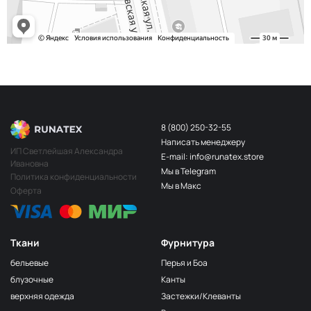
8 (800) 250-32-55
Написать менеджеру
ИП Светлейшая Александра
E-mail: info@runatex.store
Ивановна
Мы в Telegram
Политика конфиденциальности
Мы в Макс
Оферта
Ткани
Фурнитура
бельевые
Перья и Боа
блузочные
Канты
верхняя одежда
Застежки/Клеванты