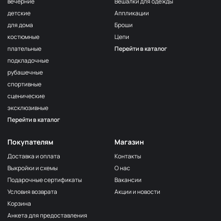
вечерние
Вешалки для одежды
детские
Аппликации
для дома
Броши
костюмные
Цепи
плательные
Перейти в каталог
подкладочные
рубашечные
спортивные
сценические
эксклюзивные
Перейти в каталог
Покупателям
Магазин
Доставка и оплата
Контакты
Выкройки и схемы
О нас
Подарочные сертификаты
Вакансии
Условия возврата
Акции и новости
Корзина
Анкета для предоставления