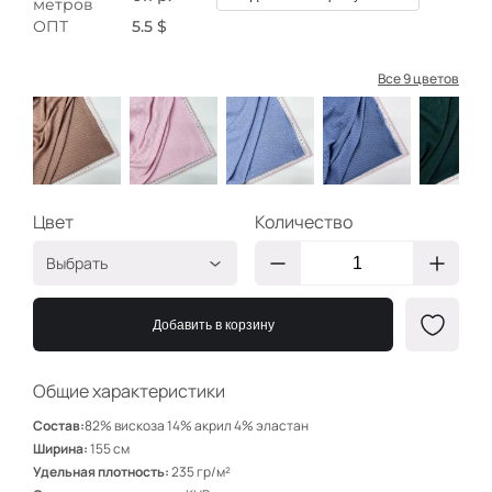
метров
ОПТ
5.5 $
Все 9 цветов
Цвет
Количество
Выбрать
Какао
ЯХ308
Добавить в корзину
Зефир
ЯХ307
Голубой
ЯХ309
Общие характеристики
Индиго
ЯХ305
Состав:
82% вискоза 14% акрил 4% эластан
Изумруд
ЯХ303
Ширина:
155 см
Удельная плотность:
235 гр/м²
Песочный
ЯХ306