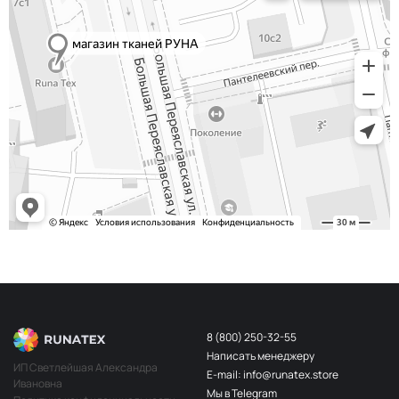
8 (800) 250-32-55
Написать менеджеру
ИП Светлейшая Александра
E-mail: info@runatex.store
Ивановна
Мы в Telegram