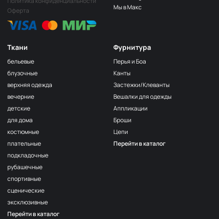
Политика конфиденциальности
Мы в Макс
Оферта
Ткани
Фурнитура
бельевые
Перья и Боа
блузочные
Канты
верхняя одежда
Застежки/Клеванты
вечерние
Вешалки для одежды
детские
Аппликации
для дома
Броши
костюмные
Цепи
плательные
Перейти в каталог
подкладочные
рубашечные
спортивные
сценические
эксклюзивные
Перейти в каталог