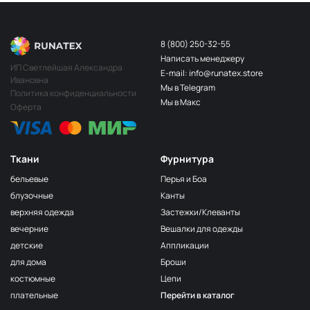
8 (800) 250-32-55
Написать менеджеру
ИП Светлейшая Александра
E-mail: info@runatex.store
Ивановна
Мы в Telegram
Политика конфиденциальности
Мы в Макс
Оферта
Ткани
Фурнитура
бельевые
Перья и Боа
блузочные
Канты
верхняя одежда
Застежки/Клеванты
вечерние
Вешалки для одежды
детские
Аппликации
для дома
Броши
костюмные
Цепи
плательные
Перейти в каталог