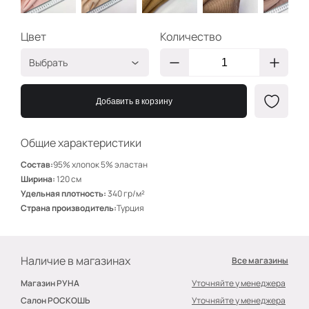
Цвет
Количество
Выбрать
Розовый крем
ЮК125
Добавить в корзину
Крем
ЮК119
Песочный
ЮК102
Общие характеристики
Какао
ЮК504
Состав:
95% хлопок 5% эластан
Пудра
ЮК108
Ширина:
120 см
Удельная плотность:
340 гр/м²
Сирень
ЮК503
Страна производитель:
Турция
Фиалка
ЮК111
Фуксия
ЮК113
Наличие в магазинах
Все магазины
Голубой
ЮК151
Магазин РУНА
Уточняйте у менеджера
Ментол
ЮК145
Салон РОСКОШЬ
Уточняйте у менеджера