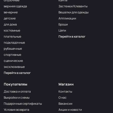
блузочные
Канты
верхняя одежда
Застежки/Клеванты
вечерние
Вешалки для одежды
детские
Аппликации
для дома
Броши
костюмные
Цепи
плательные
Перейти в каталог
подкладочные
рубашечные
спортивные
сценические
эксклюзивные
Перейти в каталог
Покупателям
Магазин
Доставка и оплата
Контакты
Выкройки и схемы
О нас
Подарочные сертификаты
Вакансии
Условия возврата
Акции и новости