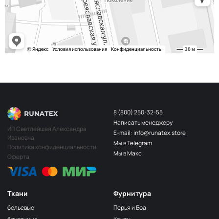
8 (800) 250-32-55
Написать менеджеру
ИП Светлейшая Александра
E-mail: info@runatex.store
Ивановна
Мы в Telegram
Политика конфиденциальности
Мы в Макс
Оферта
Ткани
Фурнитура
бельевые
Перья и Боа