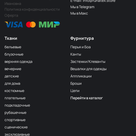
E-mail: info@runatex.store
Папоротник
НЩ249
Ивановна
Мы в Telegram
Политика конфиденциальности
Салатовый
НЩ251
Мы в Макс
Оферта
Лайм
НЩ247
Лимон
НЩ258
Ткани
Фурнитура
Зелёный
НЩ270
бельевые
Перья и Боа
Пион
НЩ265
блузочные
Канты
верхняя одежда
Застежки/Клеванты
Ярк голубой
НЩ261
вечерние
Вешалки для одежды
Фуксия
НЩ125/1
детские
Аппликации
Сирень
НЩ262
для дома
Броши
костюмные
Цепи
Хаки
НЩ035
плательные
Перейти в каталог
Серо-беж
НЩ215
подкладочные
Бордо
НЩ128
рубашечные
спортивные
Пудра
НЩ182
сценические
Серо-голубой
НЩ130
эксклюзивные