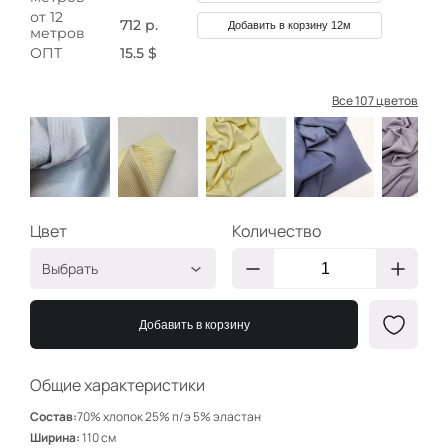
от 12
712 р.
Добавить в корзину 12м
метров
ОПТ
15.5 $
Все 107 цветов
Цвет
Количество
Выбрать
Пыльно-голубой
НЩ033
Добавить в корзину
НЩ167
Ваниль
НЩ169
Общие характеристики
Пыльно-голубой
НЩ110
Состав:
70% хлопок 25% п/э 5% эластан
Сероголубой
НЩ171
Ширина:
110 см