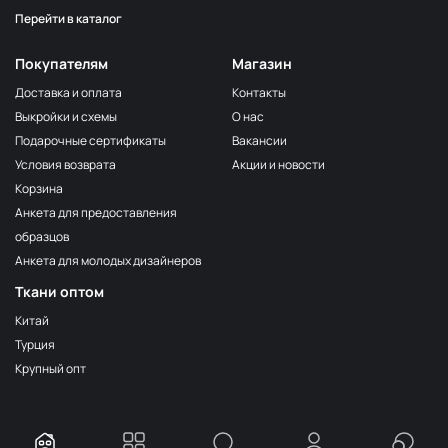
Перейти в каталог
Серо-бежевый
НЩ116
Серо-коричневый
НЩ144
Покупателям
Магазин
Мята
НЩ129/1
Доставка и оплата
Контакты
Выкройки и схемы
О нас
Фиалка
НЩ267
Подарочные сертификаты
Вакансии
Серо-голубой
НЩ034
Условия возврата
Акции и новости
Тёмно-синий
НЩ127
Корзина
Анкета для предоставления
Груша
НЩ038
образцов
Серый
НЩ134
Анкета для молодых дизайнеров
Серо-голубой
НЩ130/1
Ткани оптом
Дымка
НЩ255
Китай
Турция
Розовый кварц
НЩ252
Крупный опт
Тёмно-оливковый
НЩ113
Бирюза
НЩ264