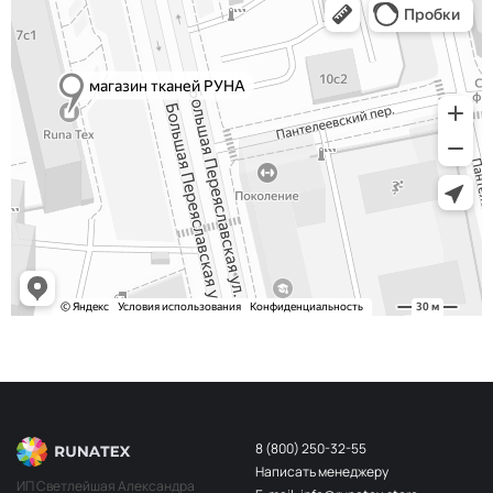
Сероголубой
НЩ232
Хаки
НЩ234
Телесный
НЩ183
Красный
НЩ137
Телесный
НЩ045
Беж пудра
НЩ203
Алый
НЩ030
Св. беж
НЩ196
Бордо
НЩ141
Персик
НЩ202
Белый
НЩ108
Слон кость
НЩ228
8 (800) 250-32-55
Айвори
НЩ109
Написать менеджеру
ИП Светлейшая Александра