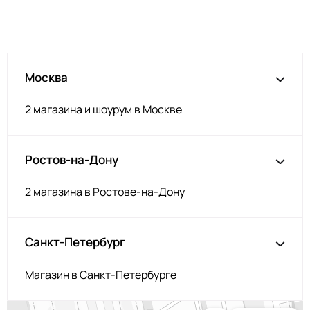
Т.серый меланж
НЩ192
Серо-голубой
НЩ142
Изумруд
НЩ235
Москва
Серо-коричневый
НЩ144/1
Аквамарин
НЩ245
2 магазина и шоурум в Москве
Загар
НЩ119
Корица
НЩ126
Ростов-на-Дону
Орех
НЩ214
Серобеж
НЩ225
2 магазина в Ростове-на-Дону
Пенка
НЩ227
Фуксия
НЩ125
Санкт-Петербург
Капучино
НЩ219
Магазин в Санкт-Петербурге
Олива
НЩ231
Капучино
НЩ043