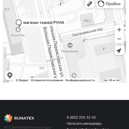
Сероголубой
НЩ232
Хаки
НЩ234
Телесный
НЩ183
Красный
НЩ137
Телесный
НЩ045
Беж пудра
НЩ203
Алый
НЩ030
Св. беж
НЩ196
Бордо
НЩ141
Персик
НЩ202
Белый
НЩ108
Слон кость
НЩ228
8 (800) 250-32-55
Айвори
НЩ109
Написать менеджеру
ИП Светлейшая Александра