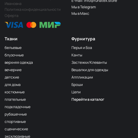
E-mail: info@runatex.store
Папоротник
НЩ249
Ивановна
Мы в Telegram
Политика конфиденциальности
Салатовый
НЩ251
Мы в Макс
Оферта
Лайм
НЩ247
Лимон
НЩ258
Ткани
Фурнитура
Зелёный
НЩ270
бельевые
Перья и Боа
Пион
НЩ265
блузочные
Канты
верхняя одежда
Застежки/Клеванты
Ярк голубой
НЩ261
вечерние
Вешалки для одежды
Фуксия
НЩ125/1
детские
Аппликации
Сирень
НЩ262
для дома
Броши
костюмные
Цепи
Хаки
НЩ035
плательные
Перейти в каталог
Серо-беж
НЩ215
подкладочные
Бордо
НЩ128
рубашечные
спортивные
Пудра
НЩ182
сценические
Серо-голубой
НЩ130
эксклюзивные