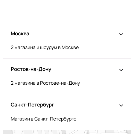
Т.серый меланж
НЩ192
Серо-голубой
НЩ142
Изумруд
НЩ235
Москва
Серо-коричневый
НЩ144/1
Аквамарин
НЩ245
2 магазина и шоурум в Москве
Загар
НЩ119
Корица
НЩ126
Ростов-на-Дону
Орех
НЩ214
Серобеж
НЩ225
2 магазина в Ростове-на-Дону
Пенка
НЩ227
Фуксия
НЩ125
Санкт-Петербург
Капучино
НЩ219
Магазин в Санкт-Петербурге
Олива
НЩ231
Капучино
НЩ043