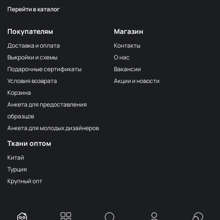
Перейти в каталог
Серо-бежевый
НЩ116
Серо-коричневый
НЩ144
Покупателям
Магазин
Мята
НЩ129/1
Доставка и оплата
Контакты
Выкройки и схемы
О нас
Фиалка
НЩ267
Подарочные сертификаты
Вакансии
Серо-голубой
НЩ034
Условия возврата
Акции и новости
Тёмно-синий
НЩ127
Корзина
Анкета для предоставления
Груша
НЩ038
образцов
Серый
НЩ134
Анкета для молодых дизайнеров
Серо-голубой
НЩ130/1
Ткани оптом
Дымка
НЩ255
Китай
Турция
Розовый кварц
НЩ252
Крупный опт
Тёмно-оливковый
НЩ113
Бирюза
НЩ264