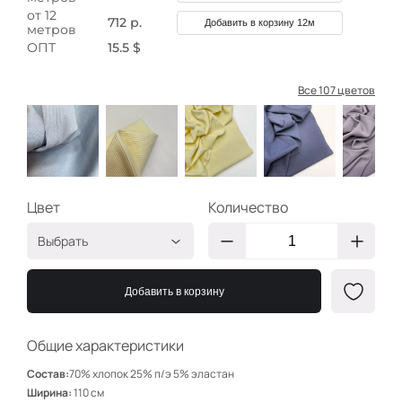
от 12
712 р.
Добавить в корзину 12м
метров
ОПТ
15.5 $
Все 107 цветов
Цвет
Количество
Выбрать
Пыльно-голубой
НЩ033
Добавить в корзину
НЩ167
Ваниль
НЩ169
Общие характеристики
Пыльно-голубой
НЩ110
Состав:
70% хлопок 25% п/э 5% эластан
Сероголубой
НЩ171
Ширина:
110 см