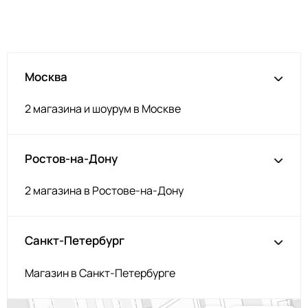
Т.серый меланж
НЩ192
Серо-голубой
НЩ142
Изумруд
НЩ235
Москва
Серо-коричневый
НЩ144/1
Аквамарин
НЩ245
2 магазина и шоурум в Москве
Загар
НЩ119
Корица
НЩ126
Ростов-на-Дону
Орех
НЩ214
Серобеж
НЩ225
2 магазина в Ростове-на-Дону
Пенка
НЩ227
Фуксия
НЩ125
Санкт-Петербург
Капучино
НЩ219
Магазин в Санкт-Петербурге
Олива
НЩ231
Капучино
НЩ043