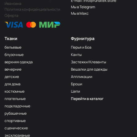
E-mail: info@runatex.store
Папоротник
НЩ249
Ивановна
Мы в Telegram
Политика конфиденциальности
Салатовый
НЩ251
Мы в Макс
Оферта
Лайм
НЩ247
Лимон
НЩ258
Ткани
Фурнитура
Зелёный
НЩ270
бельевые
Перья и Боа
Пион
НЩ265
блузочные
Канты
верхняя одежда
Застежки/Клеванты
Ярк голубой
НЩ261
вечерние
Вешалки для одежды
Фуксия
НЩ125/1
детские
Аппликации
Сирень
НЩ262
для дома
Броши
костюмные
Цепи
Хаки
НЩ035
плательные
Перейти в каталог
Серо-беж
НЩ215
подкладочные
Бордо
НЩ128
рубашечные
спортивные
Пудра
НЩ182
сценические
Серо-голубой
НЩ130
эксклюзивные