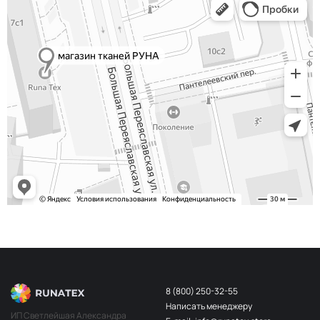
Сероголубой
НЩ232
Хаки
НЩ234
Телесный
НЩ183
Красный
НЩ137
Телесный
НЩ045
Беж пудра
НЩ203
Алый
НЩ030
Св. беж
НЩ196
Бордо
НЩ141
Персик
НЩ202
Белый
НЩ108
Слон кость
НЩ228
8 (800) 250-32-55
Айвори
НЩ109
Написать менеджеру
ИП Светлейшая Александра