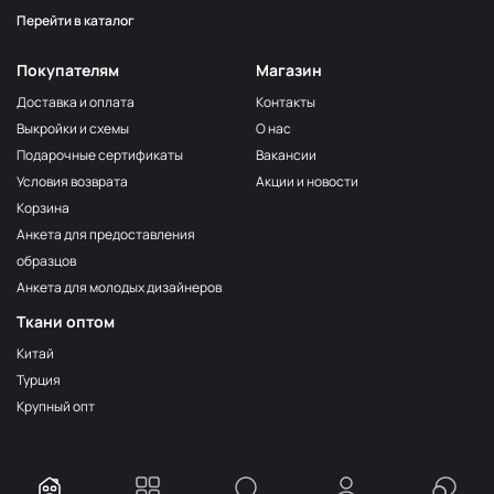
Перейти в каталог
Серо-бежевый
НЩ116
Серо-коричневый
НЩ144
Покупателям
Магазин
Мята
НЩ129/1
Доставка и оплата
Контакты
Выкройки и схемы
О нас
Фиалка
НЩ267
Подарочные сертификаты
Вакансии
Серо-голубой
НЩ034
Условия возврата
Акции и новости
Тёмно-синий
НЩ127
Корзина
Анкета для предоставления
Груша
НЩ038
образцов
Серый
НЩ134
Анкета для молодых дизайнеров
Серо-голубой
НЩ130/1
Ткани оптом
Дымка
НЩ255
Китай
Турция
Розовый кварц
НЩ252
Крупный опт
Тёмно-оливковый
НЩ113
Бирюза
НЩ264