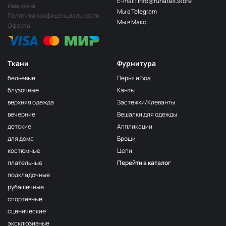
E-mail: info@runatex.store
Папоротник
НЩ249
Ивановна
Мы в Telegram
Политика конфиденциальности
Салатовый
НЩ251
Мы в Макс
Оферта
Лайм
НЩ247
Лимон
НЩ258
Ткани
Фурнитура
Зелёный
НЩ270
бельевые
Перья и Боа
Пион
НЩ265
блузочные
Канты
верхняя одежда
Застежки/Клеванты
Ярк голубой
НЩ261
вечерние
Вешалки для одежды
Фуксия
НЩ125/1
детские
Аппликации
Сирень
НЩ262
для дома
Броши
костюмные
Цепи
Хаки
НЩ035
плательные
Перейти в каталог
Серо-беж
НЩ215
подкладочные
Бордо
НЩ128
рубашечные
спортивные
Пудра
НЩ182
сценические
Серо-голубой
НЩ130
эксклюзивные