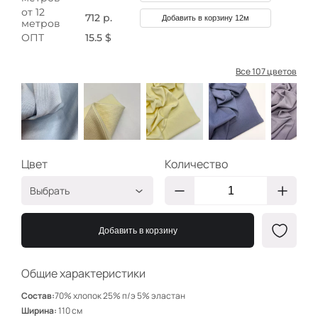
от 12
712 р.
Добавить в корзину 12м
метров
ОПТ
15.5 $
Все 107 цветов
Цвет
Количество
Выбрать
Пыльно-голубой
НЩ033
Добавить в корзину
НЩ167
Ваниль
НЩ169
Общие характеристики
Пыльно-голубой
НЩ110
Состав:
70% хлопок 25% п/э 5% эластан
Сероголубой
НЩ171
Ширина:
110 см