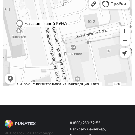
Сероголубой
НЩ232
Хаки
НЩ234
Телесный
НЩ183
Красный
НЩ137
Телесный
НЩ045
Беж пудра
НЩ203
Алый
НЩ030
Св. беж
НЩ196
Бордо
НЩ141
Персик
НЩ202
Белый
НЩ108
Слон кость
НЩ228
8 (800) 250-32-55
Айвори
НЩ109
Написать менеджеру
ИП Светлейшая Александра