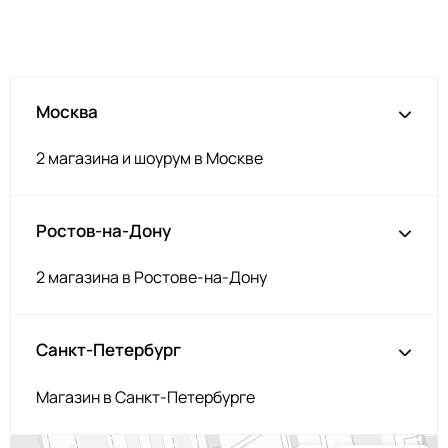
Т.серый меланж
НЩ192
Серо-голубой
НЩ142
Изумруд
НЩ235
Москва
Серо-коричневый
НЩ144/1
Аквамарин
НЩ245
2 магазина и шоурум в Москве
Загар
НЩ119
Корица
НЩ126
Ростов-на-Дону
Орех
НЩ214
Серобеж
НЩ225
2 магазина в Ростове-на-Дону
Пенка
НЩ227
Фуксия
НЩ125
Санкт-Петербург
Капучино
НЩ219
Магазин в Санкт-Петербурге
Олива
НЩ231
Капучино
НЩ043