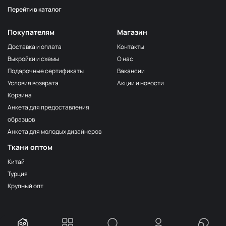
Перейти в каталог
Серо-бежевый
НЩ116
Серо-коричневый
НЩ144
Покупателям
Магазин
Мята
НЩ129/1
Доставка и оплата
Контакты
Выкройки и схемы
О нас
Фиалка
НЩ267
Подарочные сертификаты
Вакансии
Серо-голубой
НЩ034
Условия возврата
Акции и новости
Тёмно-синий
НЩ127
Корзина
Анкета для предоставления
Груша
НЩ038
образцов
Серый
НЩ134
Анкета для молодых дизайнеров
Серо-голубой
НЩ130/1
Ткани оптом
Дымка
НЩ255
Китай
Турция
Розовый кварц
НЩ252
Крупный опт
Тёмно-оливковый
НЩ113
Бирюза
НЩ264