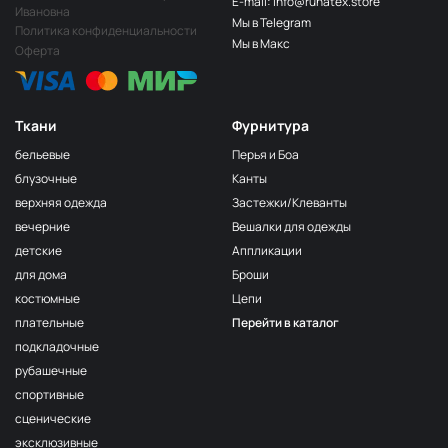
E-mail: info@runatex.store
Папоротник
НЩ249
Ивановна
Мы в Telegram
Политика конфиденциальности
Салатовый
НЩ251
Мы в Макс
Оферта
Лайм
НЩ247
Лимон
НЩ258
Ткани
Фурнитура
Зелёный
НЩ270
бельевые
Перья и Боа
Пион
НЩ265
блузочные
Канты
верхняя одежда
Застежки/Клеванты
Ярк голубой
НЩ261
вечерние
Вешалки для одежды
Фуксия
НЩ125/1
детские
Аппликации
Сирень
НЩ262
для дома
Броши
костюмные
Цепи
Хаки
НЩ035
плательные
Перейти в каталог
Серо-беж
НЩ215
подкладочные
Бордо
НЩ128
рубашечные
спортивные
Пудра
НЩ182
сценические
Серо-голубой
НЩ130
эксклюзивные