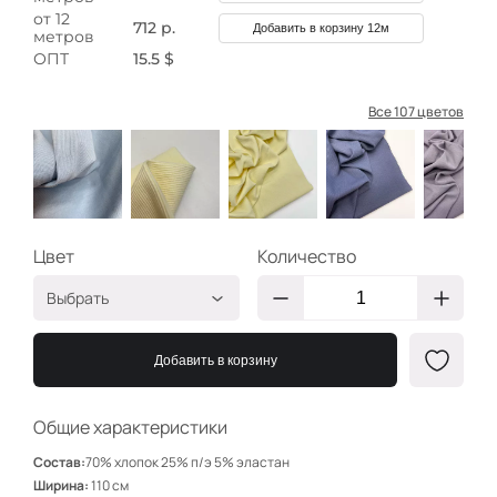
от 12
712 р.
Добавить в корзину 12м
метров
ОПТ
15.5 $
Все 107 цветов
Цвет
Количество
Выбрать
Пыльно-голубой
НЩ033
Добавить в корзину
НЩ167
Ваниль
НЩ169
Общие характеристики
Пыльно-голубой
НЩ110
Состав:
70% хлопок 25% п/э 5% эластан
Сероголубой
НЩ171
Ширина:
110 см