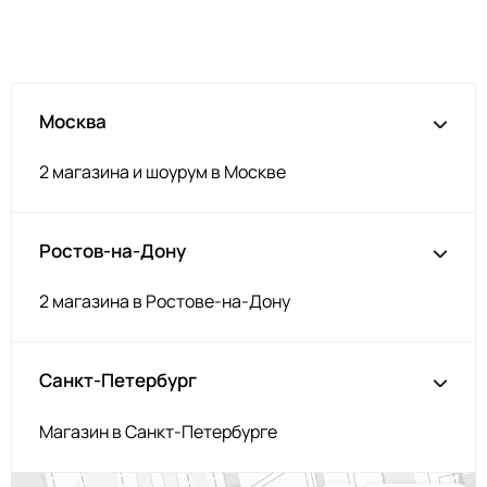
Т.серый меланж
НЩ192
Серо-голубой
НЩ142
Изумруд
НЩ235
Москва
Серо-коричневый
НЩ144/1
Аквамарин
НЩ245
2 магазина и шоурум в Москве
Загар
НЩ119
Корица
НЩ126
Ростов-на-Дону
Орех
НЩ214
Серобеж
НЩ225
2 магазина в Ростове-на-Дону
Пенка
НЩ227
Фуксия
НЩ125
Санкт-Петербург
Капучино
НЩ219
Магазин в Санкт-Петербурге
Олива
НЩ231
Капучино
НЩ043