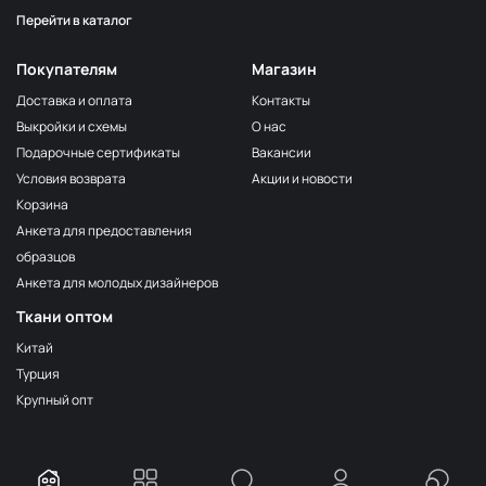
Перейти в каталог
Серо-бежевый
НЩ116
Серо-коричневый
НЩ144
Покупателям
Магазин
Мята
НЩ129/1
Доставка и оплата
Контакты
Выкройки и схемы
О нас
Фиалка
НЩ267
Подарочные сертификаты
Вакансии
Серо-голубой
НЩ034
Условия возврата
Акции и новости
Тёмно-синий
НЩ127
Корзина
Анкета для предоставления
Груша
НЩ038
образцов
Серый
НЩ134
Анкета для молодых дизайнеров
Серо-голубой
НЩ130/1
Ткани оптом
Дымка
НЩ255
Китай
Турция
Розовый кварц
НЩ252
Крупный опт
Тёмно-оливковый
НЩ113
Бирюза
НЩ264