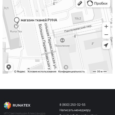
Сероголубой
НЩ232
Хаки
НЩ234
Телесный
НЩ183
Красный
НЩ137
Телесный
НЩ045
Беж пудра
НЩ203
Алый
НЩ030
Св. беж
НЩ196
Бордо
НЩ141
Персик
НЩ202
Белый
НЩ108
Слон кость
НЩ228
8 (800) 250-32-55
Айвори
НЩ109
Написать менеджеру
ИП Светлейшая Александра