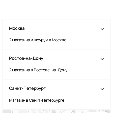
Т.серый меланж
НЩ192
Серо-голубой
НЩ142
Изумруд
НЩ235
Москва
Серо-коричневый
НЩ144/1
Аквамарин
НЩ245
2 магазина и шоурум в Москве
Загар
НЩ119
Корица
НЩ126
Ростов-на-Дону
Орех
НЩ214
Серобеж
НЩ225
2 магазина в Ростове-на-Дону
Пенка
НЩ227
Фуксия
НЩ125
Санкт-Петербург
Капучино
НЩ219
Магазин в Санкт-Петербурге
Олива
НЩ231
Капучино
НЩ043