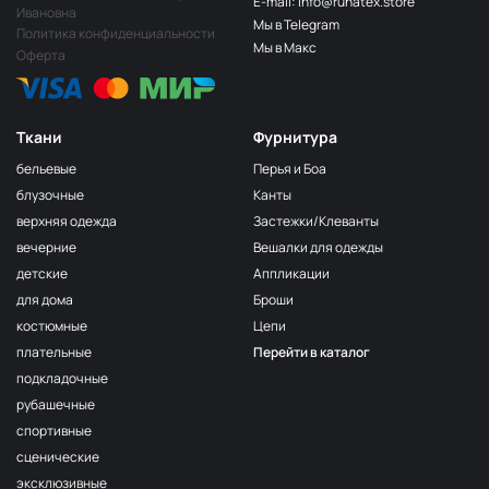
E-mail: info@runatex.store
Папоротник
НЩ249
Ивановна
Мы в Telegram
Политика конфиденциальности
Салатовый
НЩ251
Мы в Макс
Оферта
Лайм
НЩ247
Лимон
НЩ258
Ткани
Фурнитура
Зелёный
НЩ270
бельевые
Перья и Боа
Пион
НЩ265
блузочные
Канты
верхняя одежда
Застежки/Клеванты
Ярк голубой
НЩ261
вечерние
Вешалки для одежды
Фуксия
НЩ125/1
детские
Аппликации
Сирень
НЩ262
для дома
Броши
костюмные
Цепи
Хаки
НЩ035
плательные
Перейти в каталог
Серо-беж
НЩ215
подкладочные
Бордо
НЩ128
рубашечные
спортивные
Пудра
НЩ182
сценические
Серо-голубой
НЩ130
эксклюзивные