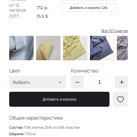
от 12
712 р.
Добавить в корзину 12м
метров
ОПТ
15.5 $
Все 107 цветов
Цвет
Количество
Выбрать
Пыльно-голубой
НЩ033
Добавить в корзину
НЩ167
Ваниль
НЩ169
Общие характеристики
Пыльно-голубой
НЩ110
Состав:
70% хлопок 25% п/э 5% эластан
Сероголубой
НЩ171
Ширина:
110 см