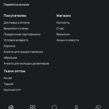
Перейти в каталог
Серо-бежевый
НЩ116
Серо-коричневый
НЩ144
Покупателям
Магазин
Мята
НЩ129/1
Доставка и оплата
Контакты
Выкройки и схемы
О нас
Фиалка
НЩ267
Подарочные сертификаты
Вакансии
Серо-голубой
НЩ034
Условия возврата
Акции и новости
Тёмно-синий
НЩ127
Корзина
Анкета для предоставления
Груша
НЩ038
образцов
Серый
НЩ134
Анкета для молодых дизайнеров
Серо-голубой
НЩ130/1
Ткани оптом
Дымка
НЩ255
Китай
Турция
Розовый кварц
НЩ252
Крупный опт
Тёмно-оливковый
НЩ113
Бирюза
НЩ264