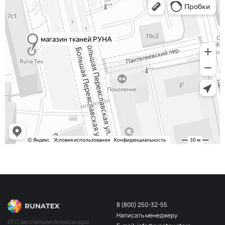
Сероголубой
НЩ232
Хаки
НЩ234
Телесный
НЩ183
Красный
НЩ137
Телесный
НЩ045
Беж пудра
НЩ203
Алый
НЩ030
Св. беж
НЩ196
Бордо
НЩ141
Персик
НЩ202
Белый
НЩ108
Слон кость
НЩ228
8 (800) 250-32-55
Айвори
НЩ109
Написать менеджеру
ИП Светлейшая Александра