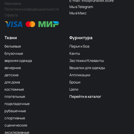
E-mail: info@runatex.store
Папоротник
НЩ249
Ивановна
Мы в Telegram
Политика конфиденциальности
Салатовый
НЩ251
Мы в Макс
Оферта
Лайм
НЩ247
Лимон
НЩ258
Ткани
Фурнитура
Зелёный
НЩ270
бельевые
Перья и Боа
Пион
НЩ265
блузочные
Канты
верхняя одежда
Застежки/Клеванты
Ярк голубой
НЩ261
вечерние
Вешалки для одежды
Фуксия
НЩ125/1
детские
Аппликации
Сирень
НЩ262
для дома
Броши
костюмные
Цепи
Хаки
НЩ035
плательные
Перейти в каталог
Серо-беж
НЩ215
подкладочные
Бордо
НЩ128
рубашечные
спортивные
Пудра
НЩ182
сценические
Серо-голубой
НЩ130
эксклюзивные