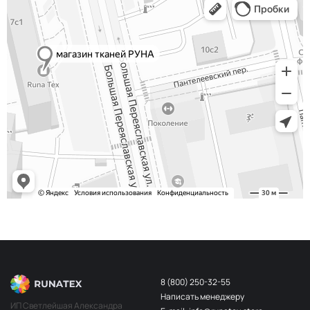
Сероголубой
НЩ232
Хаки
НЩ234
Телесный
НЩ183
Красный
НЩ137
Телесный
НЩ045
Беж пудра
НЩ203
Алый
НЩ030
Св. беж
НЩ196
Бордо
НЩ141
Персик
НЩ202
Белый
НЩ108
Слон кость
НЩ228
8 (800) 250-32-55
Айвори
НЩ109
Написать менеджеру
ИП Светлейшая Александра