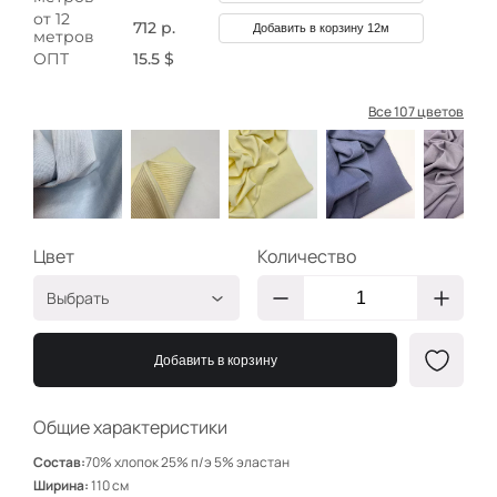
от 12
712 р.
Добавить в корзину 12м
метров
ОПТ
15.5 $
Все 107 цветов
Цвет
Количество
Выбрать
Пыльно-голубой
НЩ033
Добавить в корзину
НЩ167
Ваниль
НЩ169
Общие характеристики
Пыльно-голубой
НЩ110
Состав:
70% хлопок 25% п/э 5% эластан
Сероголубой
НЩ171
Ширина:
110 см