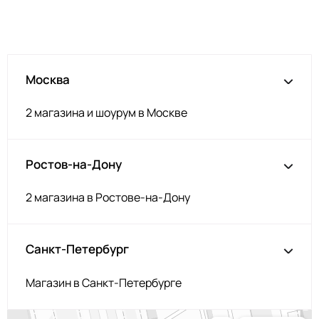
Т.серый меланж
НЩ192
Серо-голубой
НЩ142
Изумруд
НЩ235
Москва
Серо-коричневый
НЩ144/1
Аквамарин
НЩ245
2 магазина и шоурум в Москве
Загар
НЩ119
Корица
НЩ126
Ростов-на-Дону
Орех
НЩ214
Серобеж
НЩ225
2 магазина в Ростове-на-Дону
Пенка
НЩ227
Фуксия
НЩ125
Санкт-Петербург
Капучино
НЩ219
Магазин в Санкт-Петербурге
Олива
НЩ231
Капучино
НЩ043