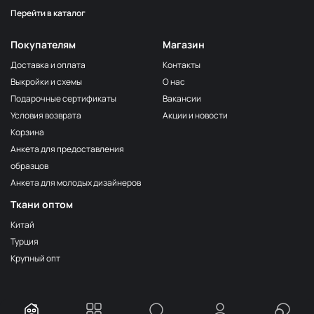
Перейти в каталог
Серо-бежевый
НЩ116
Серо-коричневый
НЩ144
Покупателям
Магазин
Мята
НЩ129/1
Доставка и оплата
Контакты
Выкройки и схемы
О нас
Фиалка
НЩ267
Подарочные сертификаты
Вакансии
Серо-голубой
НЩ034
Условия возврата
Акции и новости
Тёмно-синий
НЩ127
Корзина
Анкета для предоставления
Груша
НЩ038
образцов
Серый
НЩ134
Анкета для молодых дизайнеров
Серо-голубой
НЩ130/1
Ткани оптом
Дымка
НЩ255
Китай
Турция
Розовый кварц
НЩ252
Крупный опт
Тёмно-оливковый
НЩ113
Бирюза
НЩ264