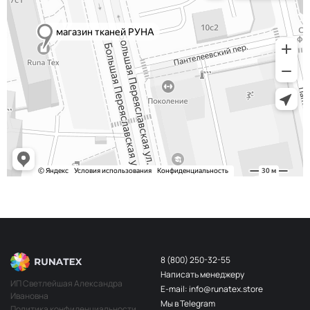
Хаки
НЩ234
Телесный
НЩ183
Красный
НЩ137
Телесный
НЩ045
Беж пудра
НЩ203
Алый
НЩ030
Св. беж
НЩ196
Бордо
НЩ141
Персик
НЩ202
Белый
НЩ108
Слон кость
НЩ228
8 (800) 250-32-55
Айвори
НЩ109
Написать менеджеру
ИП Светлейшая Александра
E-mail: info@runatex.store
Папоротник
НЩ249
Ивановна
Мы в Telegram
Политика конфиденциальности