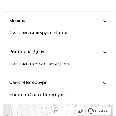
Серо-голубой
НЩ142
Изумруд
НЩ235
Москва
Серо-коричневый
НЩ144/1
Аквамарин
НЩ245
2 магазина и шоурум в Москве
Загар
НЩ119
Корица
НЩ126
Ростов-на-Дону
Орех
НЩ214
Серобеж
НЩ225
2 магазина в Ростове-на-Дону
Пенка
НЩ227
Фуксия
НЩ125
Санкт-Петербург
Капучино
НЩ219
Магазин в Санкт-Петербурге
Олива
НЩ231
Капучино
НЩ043
Сероголубой
НЩ232