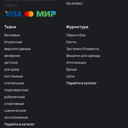
Салатовый
НЩ251
Мы в Макс
Оферта
Лайм
НЩ247
Лимон
НЩ258
Ткани
Фурнитура
Зелёный
НЩ270
бельевые
Перья и Боа
Пион
НЩ265
блузочные
Канты
верхняя одежда
Застежки/Клеванты
Ярк голубой
НЩ261
вечерние
Вешалки для одежды
Фуксия
НЩ125/1
детские
Аппликации
Сирень
НЩ262
для дома
Броши
костюмные
Цепи
Хаки
НЩ035
плательные
Перейти в каталог
Серо-беж
НЩ215
подкладочные
Бордо
НЩ128
рубашечные
спортивные
Пудра
НЩ182
сценические
Серо-голубой
НЩ130
эксклюзивные
Перейти в каталог
Серо-бежевый
НЩ116