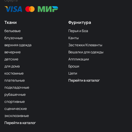
Оферта
Ткани
Фурнитура
бельевые
Перья и Боа
блузочные
Канты
верхняя одежда
Застежки/Клеванты
вечерние
Вешалки для одежды
детские
Аппликации
для дома
Броши
костюмные
Цепи
плательные
Перейти в каталог
подкладочные
рубашечные
спортивные
сценические
эксклюзивные
Перейти в каталог