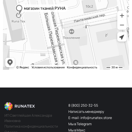
8 (800) 250-32-55
Написать менеджеру
ИП Светлейшая Александра
E-mail: info@runatex.store
Ивановна
Мы в Telegram
Политика конфиденциальности
Мы в Макс