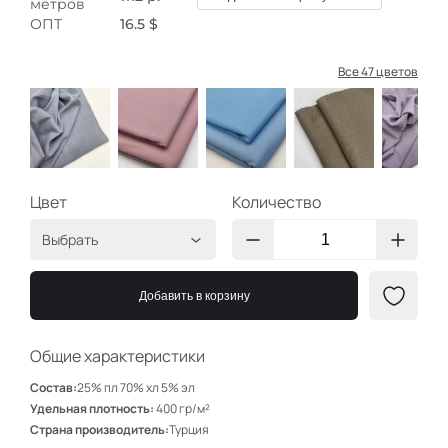
метров
ОПТ
16.5 $
Все 47 цветов
Цвет
Количество
Выбрать
Пыльно-голубой
ИФ355
Добавить в корзину
Пудра
ИФ374
Голубой
ИФ360
Общие характеристики
Салатный
ИФ315
Состав:
25% пл 70% хл 5% эл
Серо-лиловый
ИФ354
Удельная плотность:
400 гр/м²
Страна производитель:
Турция
Сирень 145
ИФ308