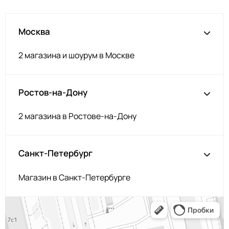
Фуксия
ИФ364
Св голубой
ИФ367
Москва
Неон зелёный
ИФ371
2 магазина и шоурум в Москве
Кэмел
ИФ382
Синий
ИФ369
Ростов-на-Дону
Неон желтый
ИФ370
Зелёный
ИФ365
2 магазина в Ростове-на-Дону
Розовая пудра
ИФ352
Индиго
ИФ303
Санкт-Петербург
Пудра
ИФ366
Хаки
ИФ304/1
Магазин в Санкт-Петербурге
Латте
ИФ321
Крем
ИФ383
Хаки
ИФ304/2