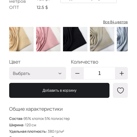
метров
ОПТ
12.5 $
Все 84 цветов
Цвет
Количество
Выбрать
Ваниль
ВР104
Добавить в корзину
Розовый
ВР102
Чёрный
ВР101
Общие характеристики
Крем
ВР168
Состав:
95% хлопок 5% полиэстер
Св голубой
ВР105
Ширина:
120 см
Удельная плотность:
380 гр/м²
Красный
ВР115