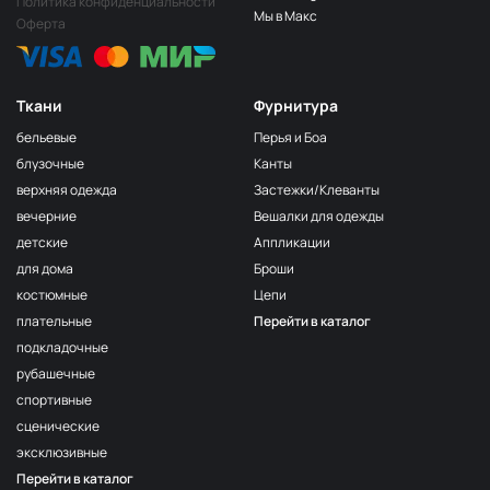
Политика конфиденциальности
Индиго
ВР193
Мы в Макс
Оферта
Серо-лиловый
ВР194
Оливковый
ВР196
Ткани
Фурнитура
Дымка
ВР197
бельевые
Перья и Боа
Светлый серобеж
ВР198
блузочные
Канты
верхняя одежда
Застежки/Клеванты
Синий
ВР199
вечерние
Вешалки для одежды
Серый
ВР195
детские
Аппликации
Бордо
ВР200
для дома
Броши
костюмные
Цепи
Аквамарин
ВР201
плательные
Перейти в каталог
Серо-оливковый
ВР202
подкладочные
Изумруд
ВР203
рубашечные
спортивные
Индиго
ВР204
сценические
Хаки
ВР205
эксклюзивные
Перейти в каталог
Телесный
ВР206