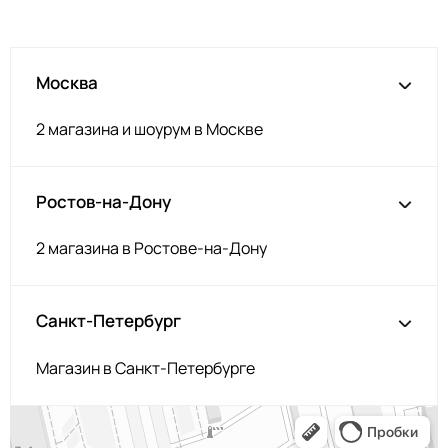
Хаки
ВР110
Яр оранж
ВР130
Москва
Розовый крем
ВР117
Сине-сирень
ВР129
2 магазина и шоурум в Москве
Светло-серый меланж
ВР169
Пудра
ВР170
Ростов-на-Дону
Фиалка
ВР171
Лимонад
ВР172
2 магазина в Ростове-на-Дону
Бежевый
ВР173
Тёмный хаки
ВР174
Санкт-Петербург
Барби
ВР175
Магазин в Санкт-Петербурге
Голубой
ВР176
Карамель
ВР177
Индиго
ВР178