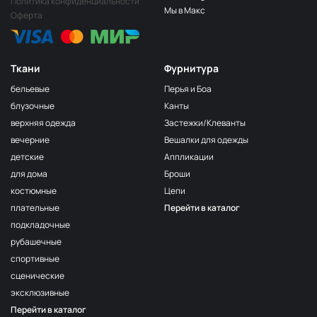
Политика конфиденциальности
Мы в Макс
Оферта
Ткани
Фурнитура
бельевые
Перья и Боа
блузочные
Канты
верхняя одежда
Застежки/Клеванты
вечерние
Вешалки для одежды
детские
Аппликации
для дома
Броши
костюмные
Цепи
плательные
Перейти в каталог
подкладочные
рубашечные
спортивные
сценические
эксклюзивные
Перейти в каталог