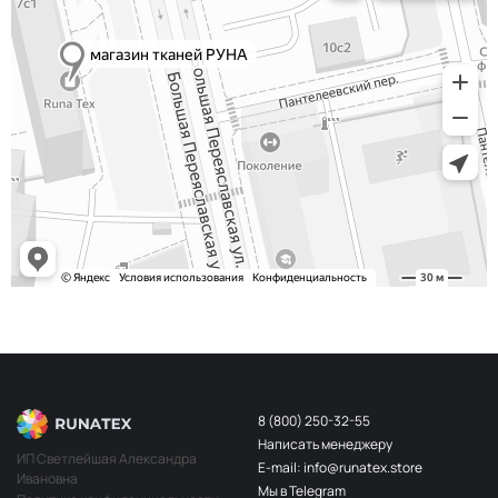
8 (800) 250-32-55
Написать менеджеру
ИП Светлейшая Александра
E-mail: info@runatex.store
Ивановна
Мы в Telegram