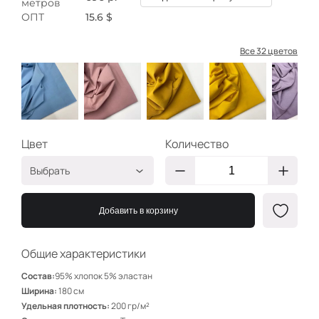
метров
ОПТ
15.6 $
Все 32 цветов
Цвет
Количество
Выбрать
Голубой
КА101
Добавить в корзину
Пудра
КА103
Горчица
КА107
Общие характеристики
Желток
КА122
Состав:
95% хлопок 5% эластан
Серолиловый
КА111
Ширина:
180 см
Удельная плотность:
200 гр/м²
Салатный
КА123