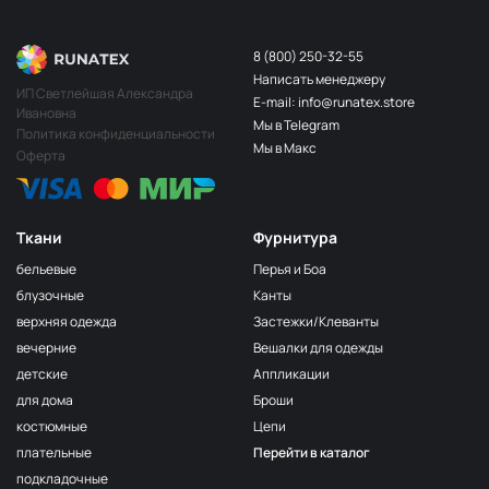
8 (800) 250-32-55
Написать менеджеру
ИП Светлейшая Александра
E-mail: info@runatex.store
Ивановна
Мы в Telegram
Политика конфиденциальности
Мы в Макс
Оферта
Ткани
Фурнитура
бельевые
Перья и Боа
блузочные
Канты
верхняя одежда
Застежки/Клеванты
вечерние
Вешалки для одежды
детские
Аппликации
для дома
Броши
костюмные
Цепи
плательные
Перейти в каталог
подкладочные