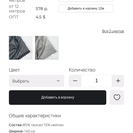
метров
от 12
578 р.
Добавить в корзину 12м
метров
ОПТ
4.5 $
Все 2 цветов
Цвет
Количество
Выбрать
Айвори на чёрном
ТИ322/1
Добавить в корзину
Чёрный на айвори
ТИ322/2
Общие характеристики
Состав:
85% тенсел 15% нейлон
Ширина:
145 см