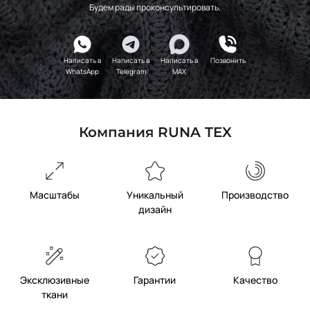
Будем рады проконсультировать.
Написать в
Написать в
Написать в
Позвонить
WhatsApp
Telegram
MAX
Компания RUNA TEX
Масштабы
Уникальный
Производство
дизайн
Эксклюзивные
Гарантии
Качество
ткани