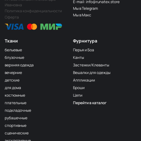
E-mail: info@runatex.store
Ивановна
Мы в Telegram
Политика конфиденциальности
Мы в Макс
Оферта
Ткани
Фурнитура
бельевые
Перья и Боа
блузочные
Канты
верхняя одежда
Застежки/Клеванты
вечерние
Вешалки для одежды
детские
Аппликации
для дома
Броши
костюмные
Цепи
плательные
Перейти в каталог
подкладочные
рубашечные
спортивные
сценические
эксклюзивные