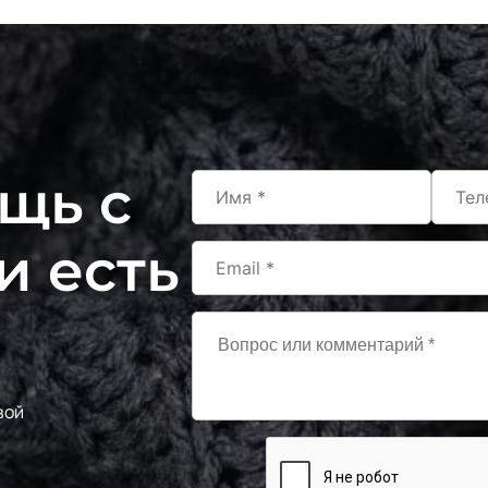
щь с
и есть
вой