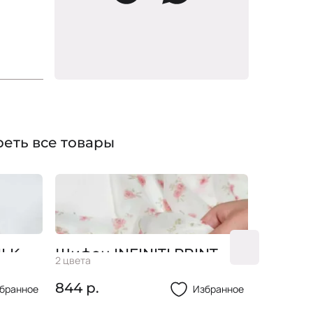
вы!
еть все товары
ILK
Шифон INFINITI PRINT
Шифон
2 цвета
18 цветов
Бутоны
100%полиэстер
)
844 р.
395 р.
бранное
Избранное