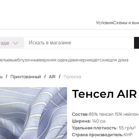
Условия
Схемы и вы
езде
ельевые
блузочные
верхняя одежда
вечерние
детские
для дома
/
/
/
ль
Принтованный
AIR
Полоска
Тенсел AIR
Состав:
85% тенсел 15% нейлон
Ширина:
140 см
Удельная плотность:
55 гр/м²
Страна производитель:
КНР