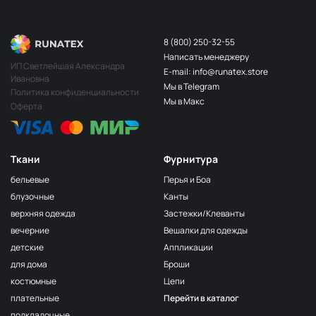
8 (800) 250-32-55
Написать менеджеру
ИП Светлейшая Александра
E-mail: info@runatex.store
Ивановна
Мы в Telegram
Политика конфиденциальности
Мы в Макс
Оферта
Ткани
Фурнитура
бельевые
Перья и Боа
блузочные
Канты
верхняя одежда
Застежки/Клеванты
вечерние
Вешалки для одежды
детские
Аппликации
для дома
Броши
костюмные
Цепи
плательные
Перейти в каталог
подкладочные