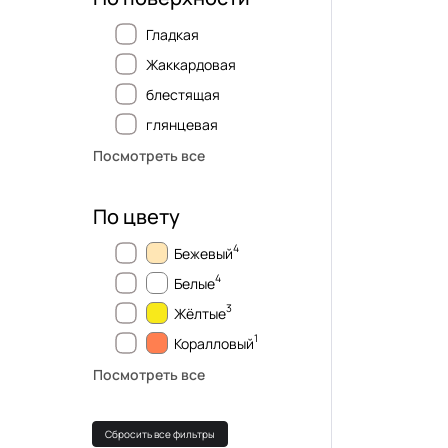
Гладкая
Жаккардовая
блестящая
глянцевая
Посмотреть все
По цвету
4
Бежевый
4
Белые
3
Жёлтые
1
Коралловый
Посмотреть все
Сбросить все фильтры