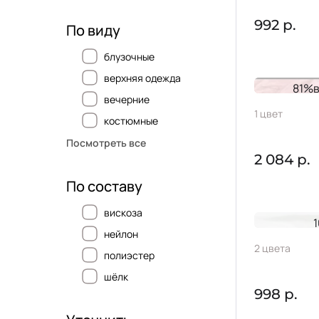
992 р.
По виду
блузочные
верхняя одежда
81%в
вечерние
Тафта G
1 цвет
костюмные
Посмотреть все
2 084 р.
По составу
вискоза
нейлон
Тафта K
2 цвета
полиэстер
шёлк
998 р.