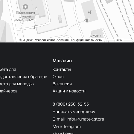
Магазин
кета для
Контакты
едоставления образцов
О нас
кета для молодых
Вакансии
зайнеров
Акции и новости
8 (800) 250-32-55
Написать менеджеру
E-mail: info@runatex.store
Мы в Telegram
Мы в Макс