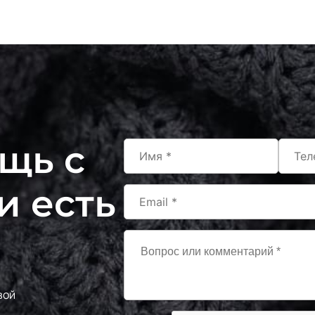
щь с
и есть
вой