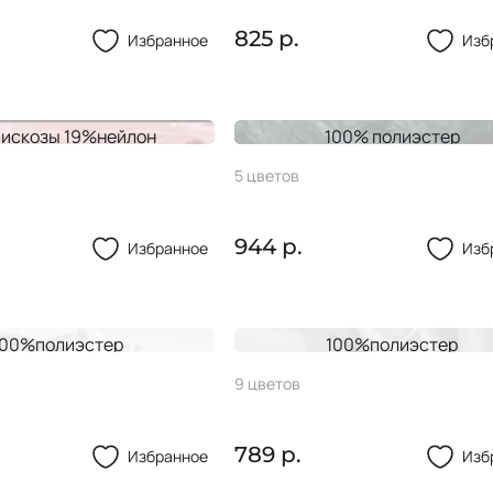
825 р.
Избранное
Изб
искозы 19%нейлон
100% полиэстер
LAZE
Тафта FOLD
5 цветов
944 р.
Избранное
Изб
100%полиэстер
100%полиэстер
ELLY
Тафта AMUR
9 цветов
789 р.
Избранное
Изб