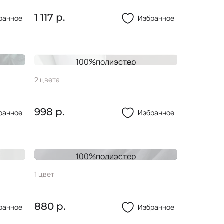
1 117 р.
ранное
Избранное
100%полиэстер
Тафта MASE
2 цвета
998 р.
ранное
Избранное
100%полиэстер
Тафта PARADOX
1 цвет
880 р.
ранное
Избранное