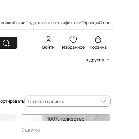
кройки
Акции
Подарочные сертификаты
Образцы
О нас
Войти
Избранное
Корзина
и другие
ортировать
Сначала новинки
100%полиэстер
Тафта TINT
6 цветов