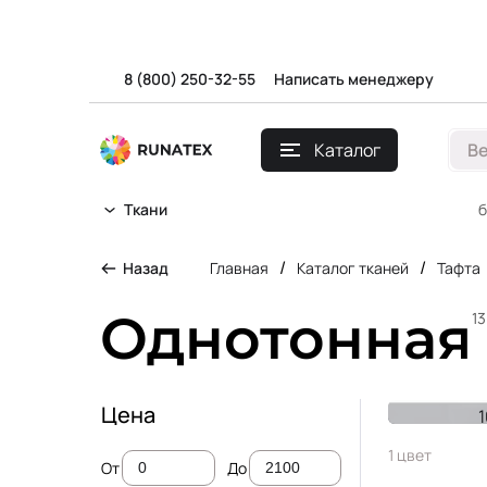
8 (800) 250-32-55
Написать менеджеру
Каталог
В
б
Ткани
/
/
Назад
Главная
Каталог тканей
Тафта
Однотонная
13
Цена
Тафта S
1 цвет
От
До