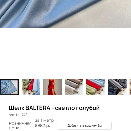
Шелк BALTERA - светло голубой
арт. НШ748
за 1 метр
Розничная
5987 р.
Добавить в корзину 1м
цена