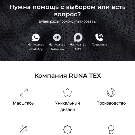
Нужна помощь с выбором или есть
графит
НШ758
вопрос?
Будем рады проконсультировать.
Написать в
Написать в
Написать в
Позвонить
WhatsApp
Telegram
MAX
Компания RUNA TEX
Масштабы
Уникальный
Производство
дизайн