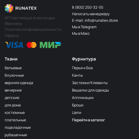
8 (800) 250-32-55
Написать менеджеру
ИП Светлейшая Александра
E-mail: info@runatex.store
Ивановна
Мы в Telegram
Политика конфиденциальности
Мы в Макс
Оферта
Ткани
Фурнитура
бельевые
Перья и Боа
блузочные
Канты
верхняя одежда
Застежки/Клеванты
вечерние
Вешалки для одежды
детские
Аппликации
для дома
Броши
костюмные
Цепи
плательные
Перейти в каталог
подкладочные
рубашечные