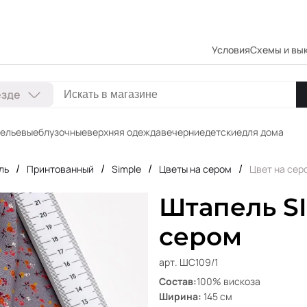
Условия
Схемы и вы
езде
ельевые
блузочные
верхняя одежда
вечерние
детские
для дома
/
/
/
/
ль
Принтованный
Simple
Цветы на сером
Цвет на сер
Штапель SI
сером
арт. ШС109/1
Состав:
100% вискоза
Ширина:
145 см