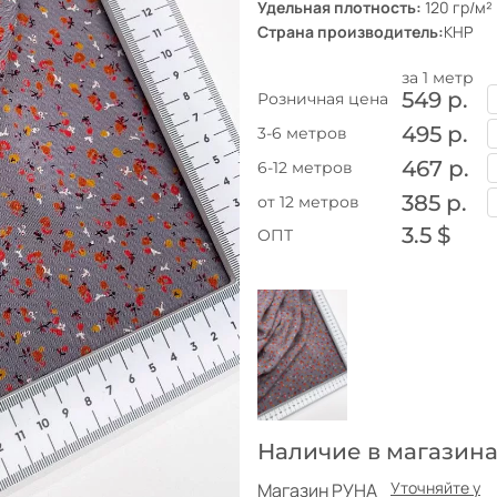
Удельная плотность:
120 гр/м²
Страна производитель:
КНР
за 1 метр
549 р.
Розничная цена
495 р.
3-6 метров
467 р.
6-12 метров
385 р.
от 12 метров
3.5 $
ОПТ
Наличие в магазина
Уточняйте у
Магазин РУНА