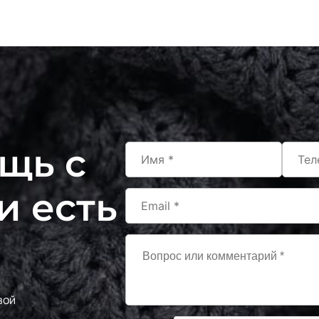
щь с
и есть
вой