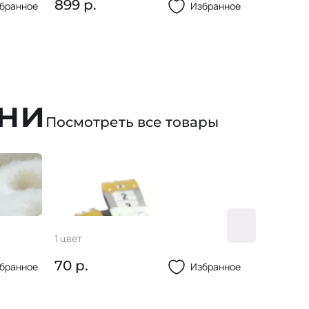
899 р.
844 р.
бранное
Избранное
ани
Посмотреть все товары
Сантиметр 150см
Иглы р
1 цвет
1 цвет
70 р.
155 р.
бранное
Избранное