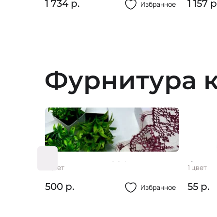
1 734 р.
1 157 р
Избранное
Избранное
Фурнитура к
Кружево #13 280мм
Фасте
1 цвет
1 цвет
500 р.
55 р.
Избранное
Избранное