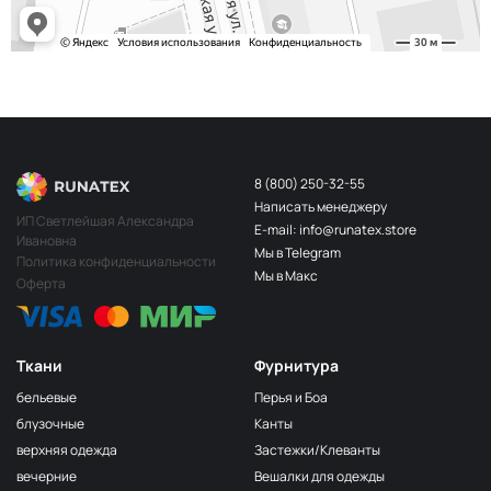
8 (800) 250-32-55
Написать менеджеру
ИП Светлейшая Александра
E-mail: info@runatex.store
Ивановна
Мы в Telegram
Политика конфиденциальности
Мы в Макс
Оферта
Ткани
Фурнитура
бельевые
Перья и Боа
блузочные
Канты
верхняя одежда
Застежки/Клеванты
вечерние
Вешалки для одежды