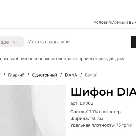
Условия
Схемы и вы
езде
ельевые
блузочные
верхняя одежда
вечерние
детские
для дома
/
/
/
/
н
Гладкий
Однотонный
DIANA
Белый
Шифон DIA
арт. ДУ002
Состав:
100% полиэстер
Ширина:
145 см
Удельная плотность:
75 гр/м²