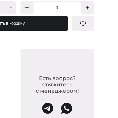
ДУ026
ть в корзину
ДУ028
ДУ023
ДУ002
ДУ001
ДУ033
ДУ027
Есть вопрос?
ДУ039
Свяжитесь
с менеджером!
ДУ025
ДУ003
ДУ002/1