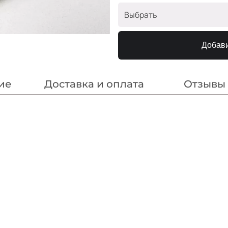
Выбрать
Зелёный
Добави
Желток
Пепельный
ие
Доставка и оплата
Отзывы
Белый
Чёрный
Травяной
Желтый
Т. синий
Бирюза
Айвори
Белый