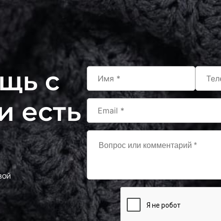
щь с
и есть
вой