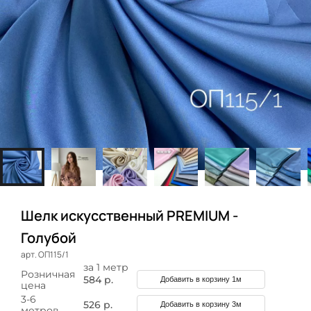
Шелк искусственный PREMIUM -
Голубой
арт. ОП115/1
за 1 метр
Розничная
584 р.
Добавить в корзину 1м
цена
3-6
526 р.
Добавить в корзину 3м
метров