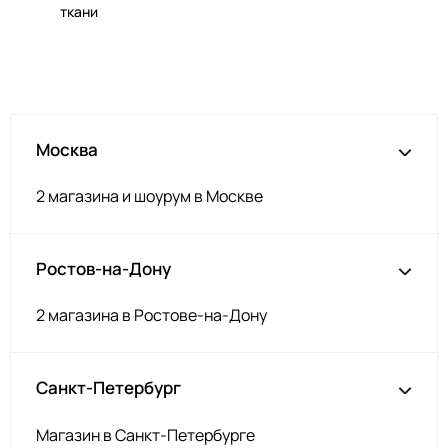
ткани
Электрик
ОП113
Тём зелёный
ОП133
Изумруд
ОП126
Пшеничный
ОП136
Москва
Тёмн зелёный
ОП127
Тём синий
ОП111
2 магазина и шоурум в Москве
Беж пудра
ОП208
Серый
ОП201
Ростов-на-Дону
Небесно-голубой
ОП203
Голубой
ОП202
2 магазина в Ростове-на-Дону
Айвори
ОП204
Белый
ОП209
Санкт-Петербург
Чёрный
ОП205
Магазин в Санкт-Петербурге
Голубой
ОП115/1