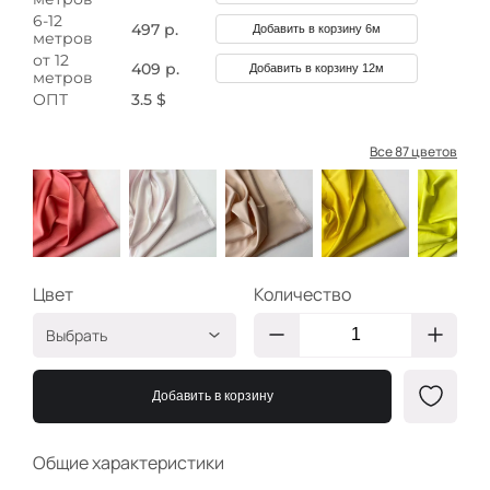
6-12
497 р.
Добавить в корзину 6м
метров
от 12
409 р.
Добавить в корзину 12м
метров
ОПТ
3.5 $
Все 87 цветов
Цвет
Количество
Выбрать
Коралл
ОП142
Добавить в корзину
Св розовый
ОП102
Св персик
ОП106
Общие характеристики
Желток
ОП122