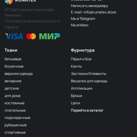
Крем брюле
ОП158
Написать менеджеру
ИП Светлейшая Александра
E-mail: info@runatex.store
Фуксия
ОП152
Ивановна
Мы в Telegram
Политика конфиденциальности
Пудра
ОП159
Мы в Макс
Оферта
Светло серый
ОП157
Голубой
ОП161
Ткани
Фурнитура
Ментол
ОП162
бельевые
Перья и Боа
какао
ОП252
блузочные
Канты
верхняя одежда
Застежки/Клеванты
карамель
ОП253
вечерние
Вешалки для одежды
пшеничный
ОП136/1
детские
Аппликации
розовый крем
ОП266
для дома
Броши
костюмные
Цепи
светло розовый
ОП259
плательные
Перейти в каталог
стальной
ОП271
подкладочные
зефир
ОП257
рубашечные
спортивные
светло голубой
ОП267