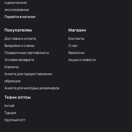
сценические
ваниль
ОП260
эксклюзивные
Перейти в каталог
бежевый
ОП135/1
чёрный
ОП205/1
Покупателям
Магазин
красный
ОП251
Доставка и оплата
Контакты
Выкройки и схемы
О нас
антрацит
ОП233/1
Подарочные сертификаты
Вакансии
загар
ОП261
Условия возврата
Акции и новости
шоколад
ОП264
Корзина
Анкета для предоставления
электрик
ОП113/1
образцов
капучино
ОП270
Анкета для молодых дизайнеров
серый
ОП235/1
Ткани оптом
голубой
ОП256
Китай
Турция
марсала
ОП265
Крупный опт
индиго
ОП263