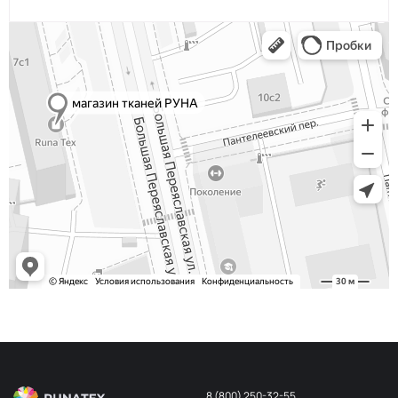
Синий
ОП238
Пион
ОП236
Грейпфрут
ОП237
Серый
ОП235
Индиго
ОП217
Пепельный
ОП231
Серо бежевый
ОП234
Темно зеленый
ОП127/1
Стальной
ОП232
Крем
ОП240
Красный
ОП118/1
Айвори
ОП204/1
Бордо
ОП164
8 (800) 250-32-55