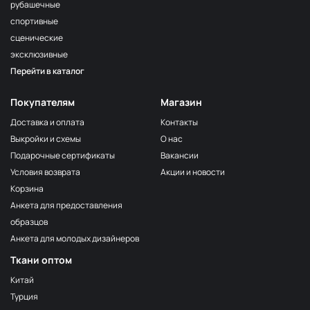
Белый
ИК033
рубашечные
спортивные
Тёмно-серый
ИК445
сценические
Грейпфрут
ИК457
эксклюзивные
Перейти в каталог
Охра
ИК449
Серый
ИК446
Покупателям
Магазин
Бронза
ИК443
Доставка и оплата
Контакты
Выкройки и схемы
О нас
Бордо
ИК229
Подарочные сертификаты
Вакансии
Персик
ИК448
Условия возврата
Акции и новости
Розовый
ИК425
Корзина
Анкета для предоставления
Серо-коричн
ИК334
образцов
Мокко
ИК210
Анкета для молодых дизайнеров
Беж пудра
ИК319
Ткани оптом
Слон кость
ИК037
Китай
Турция
Груша
ИК309