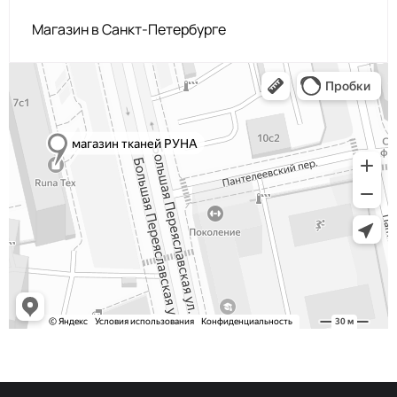
Крем
ИК320
Магазин в Санкт-Петербурге
Кремово-жел
ИК025
Сливочный
ИК005
Ваниль
ИК083
Пыльн ментол
ИК086
Светл ментол
ИК029
Беж
ИК030
Неж розовый
ИК205
Сиренево-роз
ИК014
Авокадо
ИК009
Персик
ИК222
Слива
ИК228
Белый виноград
ИК007
Изумруд
ИК333