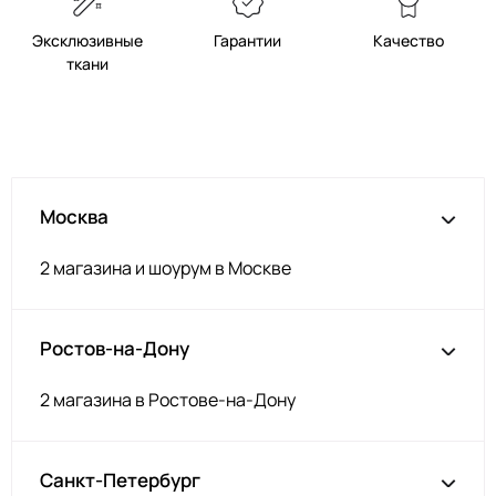
Фиалка
ИК335
Эксклюзивные
Гарантии
Качество
ткани
Св голубой
ИК080
Папоротник
ИК307
Пыльн бирюза
ИК312
Персик
ИК322
Москва
Загар
ИК321
Мохито
ИК326
2 магазина и шоурум в Москве
Роз пудра
ИК013
Аква
ИК010
Ростов-на-Дону
Песочный
ИК036
Айвори
ИК303
2 магазина в Ростове-на-Дону
Персик крем
ИК042
Св. Беж
ИК053
Санкт-Петербург