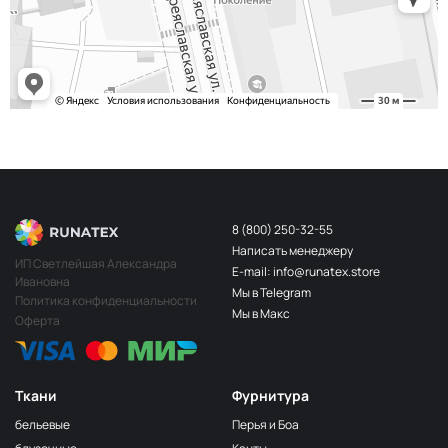
8 (800) 250-32-55
Написать менеджеру
ИП Светлейшая Александра
E-mail: info@runatex.store
Ивановна
Мы в Telegram
Политика конфиденциальности
Мы в Макс
Оферта
Ткани
Фурнитура
бельевые
Перья и Боа