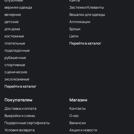
блузочные
Канты
верхняя одежда
Застежки/Клеванты
вечерние
Вешалки для одежды
детские
Аппликации
для дома
Броши
костюмные
Цепи
плательные
Перейти в каталог
подкладочные
рубашечные
спортивные
сценические
эксклюзивные
Перейти в каталог
Покупателям
Магазин
Доставка и оплата
Контакты
Выкройки и схемы
О нас
Подарочные сертификаты
Вакансии
Условия возврата
Акции и новости