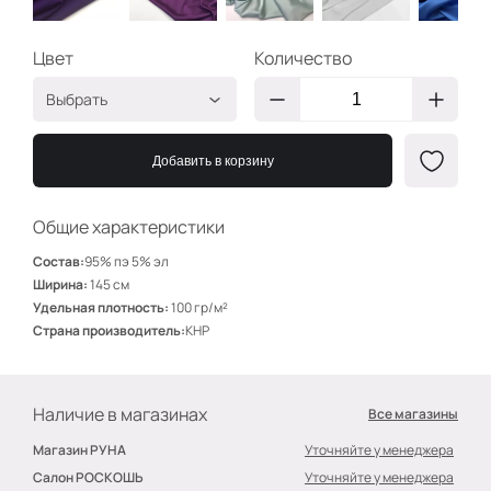
Цвет
Количество
Выбрать
Баклажан
АМ187
Добавить в корзину
Фиалка 23
АМ216
Нежн ментол
АМ166
Общие характеристики
Белый
АМ009
Состав:
95% пэ 5% эл
Василёк 15
АМ202
Ширина:
145 см
Удельная плотность:
100 гр/м²
Персик 05
АМ201
Страна производитель:
КНР
Марсала 16
АМ221
Наличие в магазинах
Все магазины
Магазин РУНА
Уточняйте у менеджера
Салон РОСКОШЬ
Уточняйте у менеджера