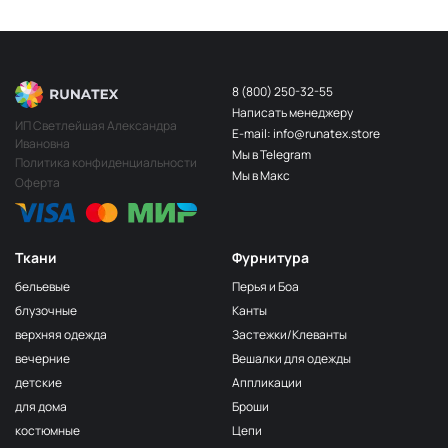
8 (800) 250-32-55
Написать менеджеру
ИП Светлейшая Александра
E-mail: info@runatex.store
Ивановна
Мы в Telegram
Политика конфиденциальности
Мы в Макс
Оферта
Ткани
Фурнитура
бельевые
Перья и Боа
блузочные
Канты
верхняя одежда
Застежки/Клеванты
вечерние
Вешалки для одежды
детские
Аппликации
для дома
Броши
костюмные
Цепи