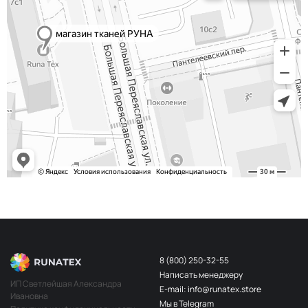
8 (800) 250-32-55
Написать менеджеру
ИП Светлейшая Александра
E-mail: info@runatex.store
Ивановна
Мы в Telegram