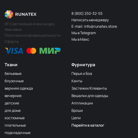
8 (800) 250-32-55
Написать менеджеру
ИП Светлейшая Александра
E-mail: info@runatex.store
Ивановна
Мы в Telegram
Политика конфиденциальности
Мы в Макс
Оферта
Ткани
Фурнитура
бельевые
Перья и Боа
блузочные
Канты
верхняя одежда
Застежки/Клеванты
вечерние
Вешалки для одежды
детские
Аппликации
для дома
Броши
костюмные
Цепи
плательные
Перейти в каталог
подкладочные