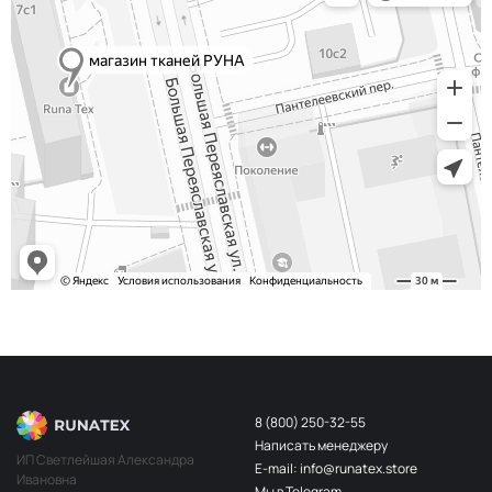
Мята
НД355
Тёмно синий
НД210/1
Фуксия
НД121
Светло серый
НД217/1
Алый
НД122/1
8 (800) 250-32-55
Написать менеджеру
ИП Светлейшая Александра
E-mail: info@runatex.store
Ивановна
Мы в Telegram