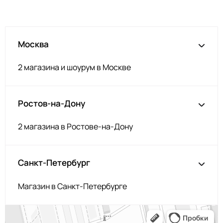
Зелёный
НД345
Тёмно-зелёный
НД340
Москва
Олива
НД348
Хаки
НД339
2 магазина и шоурум в Москве
Бирюза
НД126
Мятный
НД116
Ростов-на-Дону
Персик крем
НД349
Фуксия
НД121/1
2 магазина в Ростове-на-Дону
Темно зеленый
НД125
Сине-сирень
НД306/1
Санкт-Петербург
Манго
НД351
Магазин в Санкт-Петербурге
Крем брюле
НД354
Какао
НД356