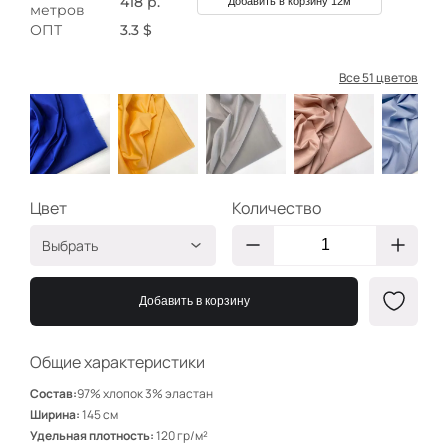
418 р.
Добавить в корзину 12м
метров
ОПТ
3.3 $
Все 51 цветов
Цвет
Количество
Выбрать
Электрик
НД050
Добавить в корзину
Желток
НД222
Св серый
НД217
Общие характеристики
Телесный
НД105
Состав:
97% хлопок 3% эластан
Небесно-голубой
НД117
Ширина:
145 см
Удельная плотность:
120 гр/м²
Серый
НД204/1