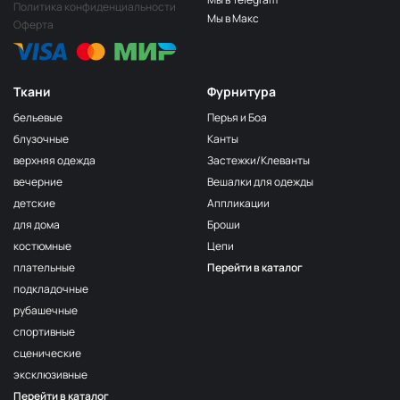
Политика конфиденциальности
Мы в Макс
Оферта
Ткани
Фурнитура
бельевые
Перья и Боа
блузочные
Канты
верхняя одежда
Застежки/Клеванты
вечерние
Вешалки для одежды
детские
Аппликации
для дома
Броши
костюмные
Цепи
плательные
Перейти в каталог
подкладочные
рубашечные
спортивные
сценические
эксклюзивные
Перейти в каталог