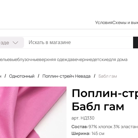
Условия
Схемы и вы
езде
ельевые
блузочные
верхняя одежда
вечерние
детские
для дома
/
/
/
н
Однотонный
Поплин-стрейч Невада
Бабл гам
Поплин-стр
Бабл гам
арт. НД330
Состав:
97% хлопок 3% эластан
Ширина:
145 см