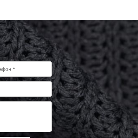
НД348
НД339
НД126
НД116
НД349
НД121/1
НД125
НД306/1
НД351
НД354
НД356
НД355
НД210/1