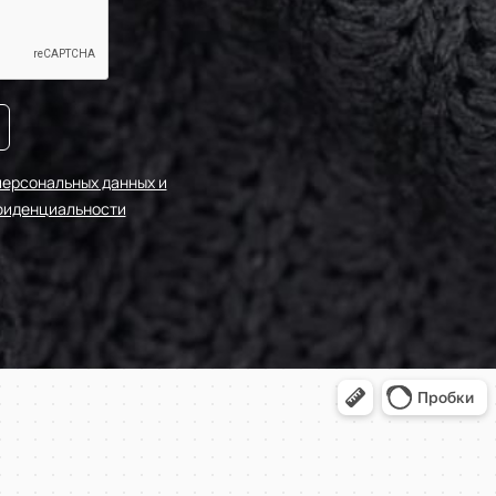
НД121
НД217/1
НД122/1
персональных данных и
фиденциальности