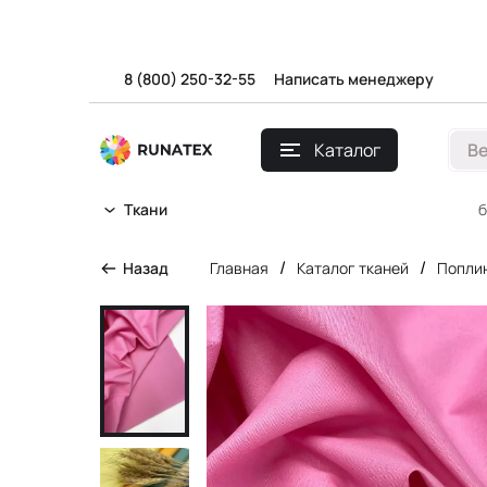
8 (800) 250-32-55
Написать менеджеру
Каталог
В
б
Ткани
/
/
Назад
Главная
Каталог тканей
Попли