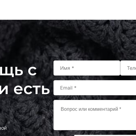
Олива
Хаки
Бирюза
Мятный
Персик крем
Фуксия
щь с
Темно зеленый
Сине-сирень
и есть
Манго
Крем брюле
Какао
Мята
вой
Тёмно синий