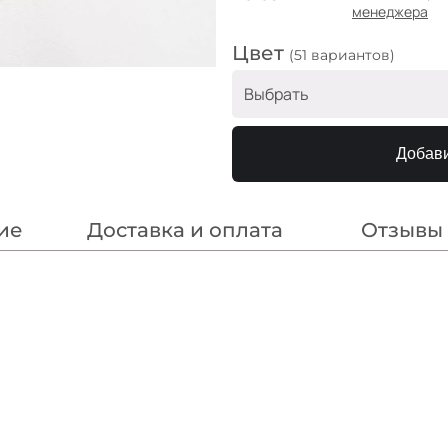
менеджера
Цвет
(51 вариантов)
Выбрать
Электрик
Добави
Желток
Св серый
ие
Доставка и оплата
Отзывы
Телесный
Небесно-голубой
Серый
Бирюза
Нежная лаванда
Св беж
Лимон