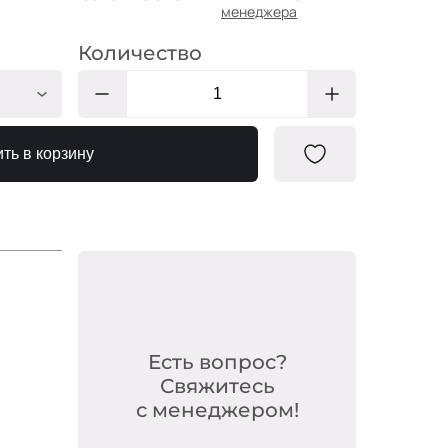
менеджера
Количество
НД050
ть в корзину
НД222
НД217
НД105
НД117
НД204/1
НД209
Есть вопрос?
НД054
Свяжитесь
с менеджером!
НД103
НД119