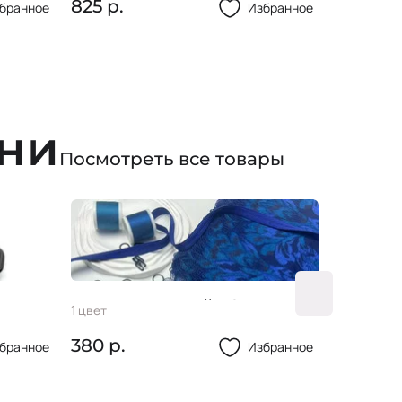
НД308
825 р.
899 р.
бранное
Избранное
НД042
НД304
НД041
ани
НД032
Посмотреть все товары
НД305
НД307
НД111
НД110
НД122
Кружево стрейч 24см
Пуг-ца
1 цвет
2 цвета
НД328
380 р.
4 р.
бранное
Избранное
НД345
НД340