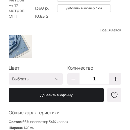
метров
от 12
1368 р.
Добавить в корзину 12м
метров
ОПТ
10.65 $
Все 1 цветов
Цвет
Количество
Выбрать
вышивка цветочки на
ЦФ260
голубом
Добавить в корзину
Общие характеристики
Состав:
66% полиэстер 34% хлопок
Ширина:
140 см