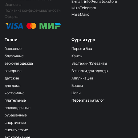
E-mail: info@runatex.store
Ивановна
Мы в Telegram
Политика конфиденциальности
Мы в Макс
Оферта
Ткани
Фурнитура
бельевые
Перья и Боа
блузочные
Канты
верхняя одежда
Застежки/Клеванты
вечерние
Вешалки для одежды
детские
Аппликации
для дома
Броши
костюмные
Цепи
плательные
Перейти в каталог
подкладочные
рубашечные
спортивные
сценические
эксклюзивные