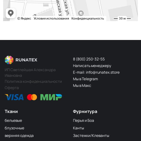
8 (800) 250-32-55
Написать менеджеру
ИП Светлейшая Александра
E-mail: info@runatex.store
Ивановна
Мы в Telegram
Политика конфиденциальности
Мы в Макс
Оферта
Ткани
Фурнитура
бельевые
Перья и Боа
блузочные
Канты
верхняя одежда
Застежки/Клеванты