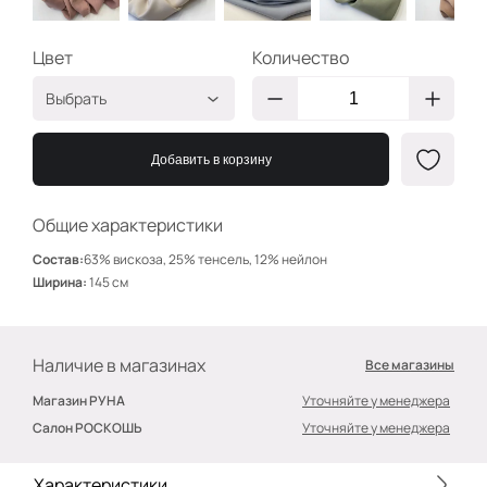
Цвет
Количество
Выбрать
Пудра
ХК1312
Добавить в корзину
Светлый беж
ХК1304
Пыльно голубой
ХК1322
Общие характеристики
Олива
ХК1323
Состав:
63% вискоза, 25% тенсель, 12% нейлон
Телесный
ХК1310
Ширина:
145 см
Пыльный беж
ХК1305
Наличие в магазинах
Все магазины
Магазин РУНА
Уточняйте у менеджера
Салон РОСКОШЬ
Уточняйте у менеджера
Характеристики