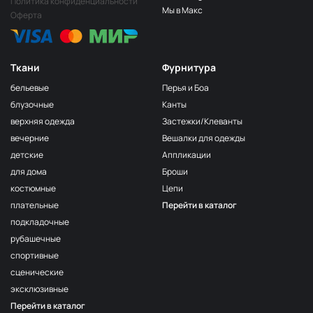
Политика конфиденциальности
Мы в Макс
Оферта
Ткани
Фурнитура
бельевые
Перья и Боа
блузочные
Канты
верхняя одежда
Застежки/Клеванты
вечерние
Вешалки для одежды
детские
Аппликации
для дома
Броши
костюмные
Цепи
плательные
Перейти в каталог
подкладочные
рубашечные
спортивные
сценические
эксклюзивные
Перейти в каталог