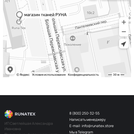
8 (800) 250-32-55
Написать менеджеру
ИП Светлейшая Александра
E-mail: info@runatex.store
Ивановна
Мы в Telegram