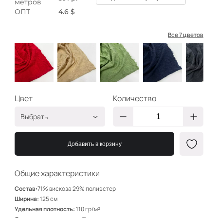
метров
ОПТ
4.6 $
Все 7 цветов
Цвет
Количество
Выбрать
Красный
ЧС287
Добавить в корзину
Бежевый
ЧС285
Лайм
ЧС286
Общие характеристики
Темно синий
ЧС282
Состав:
71% вискоза 29% полиэстер
Серый
ЧС281
Ширина:
125 см
Удельная плотность:
110 гр/м²
Черный
ЧС283