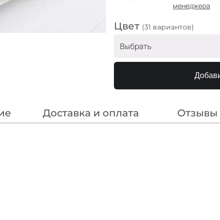
менеджера
Цвет
(31 вариантов)
Выбрать
Айвори
Добави
Сероголубой
Крем брюле
ие
Доставка и оплата
Отзывы
Серобежевый
Светло серый
Кофе
Олива
Чёрный
Синечёрный
Молочный