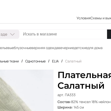
Условия
Схемы и вы
езде
ельевые
блузочные
верхняя одежда
вечерние
детские
для дома
/
/
/
ьные ткани
Однотонные
ELIA
Салатный
Плательная
Салатный
арт. ПА333
Состав:
82% тенсел 18% нейлон
Ширина:
145 см