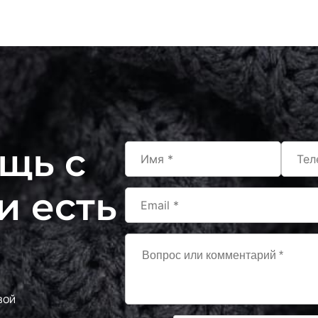
щь с
и есть
вой