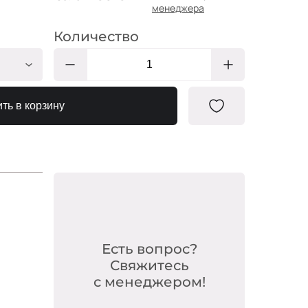
менеджера
Количество
ПА301
ть в корзину
ПА305
ПА310
ПА317
ПА318
ПА319
ПА321
Есть вопрос?
ПА324
Свяжитесь
с менеджером!
ПА325
ПА326