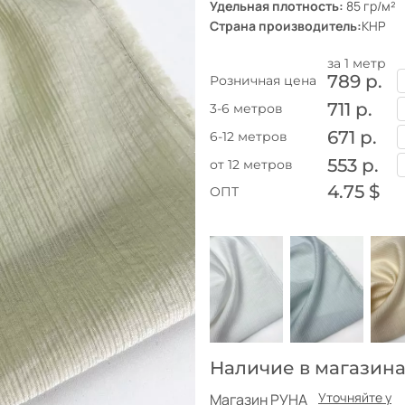
Удельная плотность:
85 гр/м²
Страна производитель:
КНР
за 1 метр
789 р.
Розничная цена
711 р.
3-6 метров
671 р.
6-12 метров
553 р.
от 12 метров
4.75 $
ОПТ
Наличие в магазина
Уточняйте у
Магазин РУНА