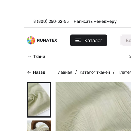
8 (800) 250-32-55
Написать менеджеру
Каталог
В
б
Ткани
/
/
Назад
Главная
Каталог тканей
Плател