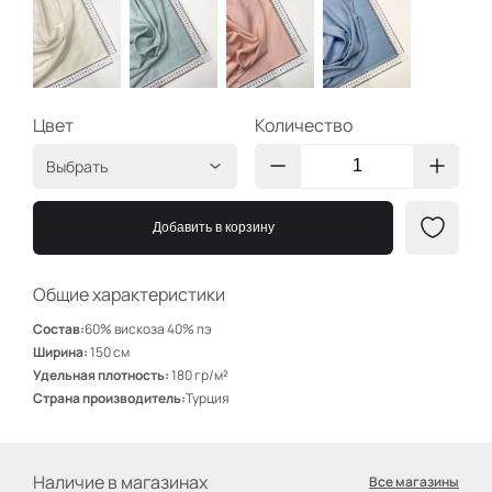
Цвет
Количество
Выбрать
Айвори/Ромбики
ХК1931
Добавить в корзину
Мятный/Ромбики
ХК1932
Розовый/Ромбики
ХК1933
Общие характеристики
Голубой/Ромбики
ХК1934
Состав:
60% вискоза 40% пэ
Ширина:
150 см
Удельная плотность:
180 гр/м²
Страна производитель:
Турция
Наличие в магазинах
Все магазины