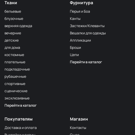
Ткани
Фурнитура
бельевые
Перья и Боа
блузочные
Канты
верхняя одежда
Застежки/Клеванты
вечерние
Вешалки для одежды
детские
Аппликации
для дома
Броши
костюмные
Цепи
плательные
Перейти в каталог
подкладочные
рубашечные
спортивные
сценические
эксклюзивные
Перейти в каталог
Покупателям
Магазин
Доставка и оплата
Контакты
Выкройки и схемы
О нас