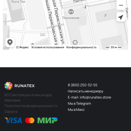
8 (800) 250-32-55
Написать менеджеру
ИП Светлейшая Александра
E-mail: info@runatex.store
Ивановна
Мы в Telegram
Политика конфиденциальности
Мы в Макс
Оферта