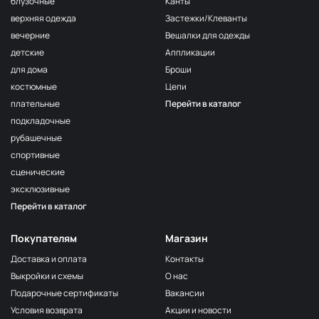
блузочные
Канты
верхняя одежда
Застежки/Клеванты
вечерние
Вешалки для одежды
детские
Аппликации
для дома
Броши
костюмные
Цепи
плательные
Перейти в каталог
подкладочные
рубашечные
спортивные
сценические
эксклюзивные
Перейти в каталог
Покупателям
Магазин
Доставка и оплата
Контакты
Выкройки и схемы
О нас
Подарочные сертификаты
Вакансии
Условия возврата
Акции и новости