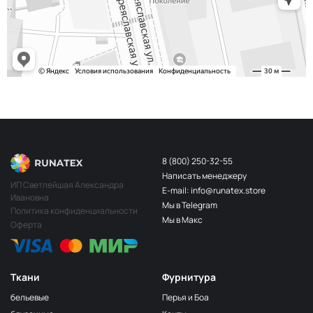
8 (800) 250-32-55
Написать менеджеру
ИП Светлейшая Александра
E-mail: info@runatex.store
Ивановна
Мы в Telegram
Политика конфиденциальности
Мы в Макс
Оферта
Ткани
Фурнитура
бельевые
Перья и Боа