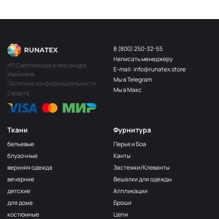
8 (800) 250-32-55
Написать менеджеру
ИП Светлейшая Александра
E-mail: info@runatex.store
Ивановна
Мы в Telegram
Политика конфиденциальности
Мы в Макс
Оферта
Ткани
Фурнитура
бельевые
Перья и Боа
блузочные
Канты
верхняя одежда
Застежки/Клеванты
вечерние
Вешалки для одежды
детские
Аппликации
для дома
Броши
костюмные
Цепи