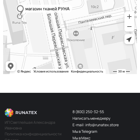
8 (800) 250-32-55
Написать менеджеру
ИП Светлейшая Александра
E-mail: info@runatex.store
Ивановна
Мы в Telegram
Политика конфиденциальности
Мы в Макс