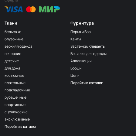
Оферта
Ткани
Фурнитура
бельевые
Перья и Боа
блузочные
Канты
верхняя одежда
Застежки/Клеванты
вечерние
Вешалки для одежды
детские
Аппликации
для дома
Броши
костюмные
Цепи
плательные
Перейти в каталог
подкладочные
рубашечные
спортивные
сценические
эксклюзивные
Перейти в каталог