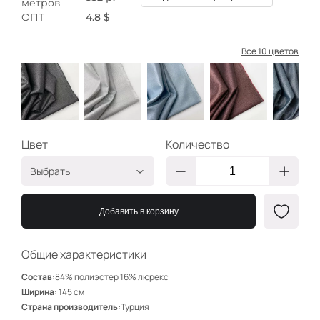
метров
ОПТ
4.8 $
Все 10 цветов
Цвет
Количество
Выбрать
Серебро/Черный
ХС002
Добавить в корзину
Серебро/Айвори
ХС004
Серебро/Голубой
ХС005
Общие характеристики
Золото/Фуксия
ХС006
Состав:
84% полиэстер 16% люрекс
Серебро/Бирюза
ХС007
Ширина:
145 см
Страна производитель:
Турция
Золото
ХС008