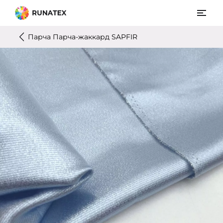
Парча Парча-жаккард SAPFIR