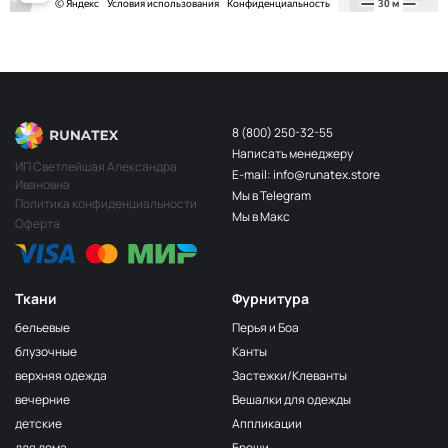
8 (800) 250-32-55
Написать менеджеру
ИП Светлейшая Александра
E-mail: info@runatex.store
Ивановна
Мы в Telegram
Политика конфиденциальности
Мы в Макс
Оферта
Ткани
Фурнитура
бельевые
Перья и Боа
блузочные
Канты
верхняя одежда
Застежки/Клеванты
вечерние
Вешалки для одежды
детские
Аппликации
для дома
Броши